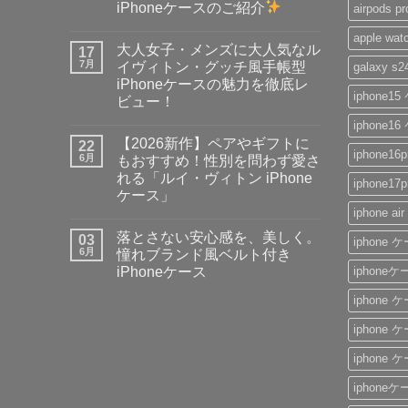
iPhoneケースのご紹介
airpod
【手
コ
apple 
ぶ
メ
大人女子・メンズに大人気なル
ら
17
ン
で
ト
7月
イヴィトン・グッチ風手帳型
galaxy 
お
は
iPhoneケースの魅力を徹底レ
出
ま
iphone
か
だ
ビュー！
け
あ
大
♪】
コ
り
iphone
人
収
メ
ま
【2026新作】ペアやギフトに
女
22
納
ン
せ
iphone1
子・
力
ト
ん
6月
もおすすめ！性別を問わず愛さ
メ
＆
は
れる「ルイ・ヴィトン iPhone
ン
デ
ま
iphone
ズ
ザ
だ
ケース」
に
イ
あ
iphone 
【2026
大
コ
ン
り
新
人
メ
性
ま
落とさない安心感を、美しく。
作】
03
気
ン
抜
せ
iphone
ペ
な
ト
群！
ん
6月
憧れブランド風ベルト付き
ア
ル
は
シ
iPhoneケース
iphone
や
イ
ま
ョ
ギ
ヴ
だ
ル
落
コ
フ
ィ
あ
ダ
iphone
と
メ
ト
ト
り
ー
さ
ン
に
ン・
ま
ス
な
ト
iphone
も
グ
せ
ト
い
は
お
ッ
ん
ラ
安
ま
す
チ
ッ
iphone
心
だ
す
風
プ
感
あ
め！
手
付
を、
り
iphone
性
帳
き
美
ま
別
型
ハ
し