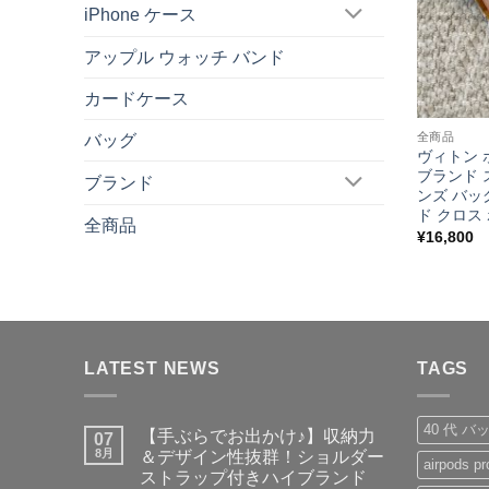
iPhone ケース
アップル ウォッチ バンド
カードケース
全商品
バッグ
ヴィトン 
ブランド 
ブランド
ンズ バッ
ド クロス
全商品
¥
16,800
LATEST NEWS
TAGS
40 代 バ
【手ぶらでお出かけ♪】収納力
07
8月
＆デザイン性抜群！ショルダー
airpods
ストラップ付きハイブランド