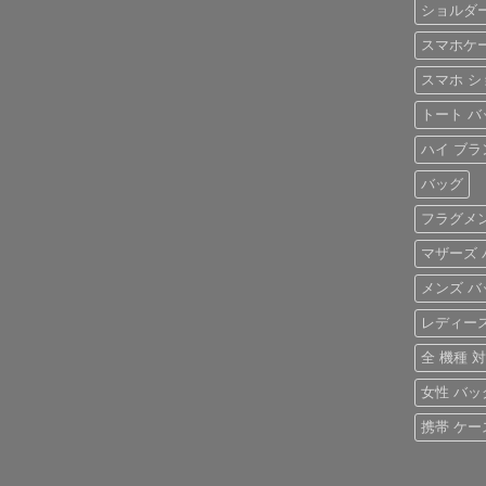
せ
を
iPhone
ショルダ
イ
く。
ん
問
ケ
ブ
憧
わ
ー
ラ
れ
スマホケー
ず
ス
ン
ブ
愛
の
ド
ラ
さ
スマホ シ
魅
iPhone
ン
れ
力
ケ
ド
る
を
ー
風
トート バ
「ル
徹
ス
ベ
イ・
底
の
ル
ハイ ブラ
ヴ
レ
ご
ト
ィ
ビ
紹
付
ト
ュ
介
バッグ
き
ン
ー！
iPhone
iPhone
へ
へ
ケ
フラグメン
ケ
の
の
ー
ー
ス
ス」
マザーズ 
へ
へ
の
の
メンズ バ
レディース
全 機種 
女性 バッグ
携帯 ケー