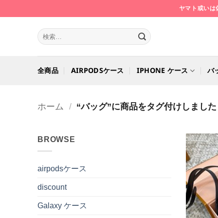
Skip
ヤマト或いは
to
content
検
索
対
象:
全商品
AIRPODSケース
IPHONE ケース
バ
ホーム
/
“バッグ”に商品をタグ付けしました
BROWSE
airpodsケース
discount
Galaxy ケース