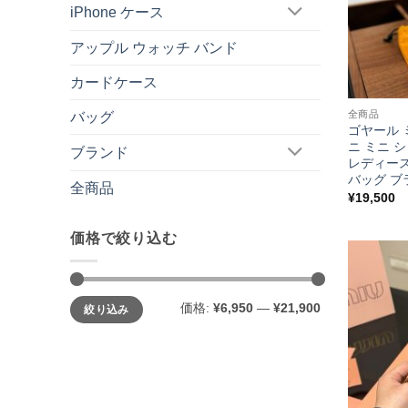
iPhone ケース
アップル ウォッチ バンド
カードケース
全商品
バッグ
ゴヤール 
ニ ミニ 
ブランド
レディース
バッグ ブ
全商品
¥
19,500
価格で絞り込む
最
最
価格:
¥6,950
—
¥21,900
絞り込み
低
高
価
価
格
格