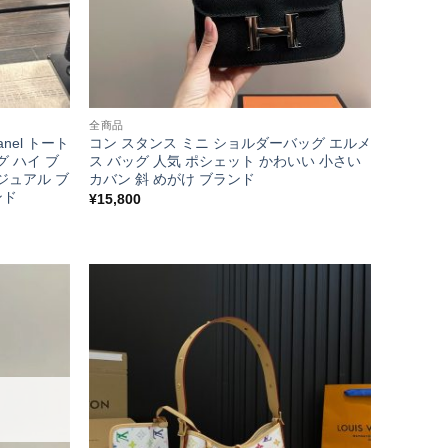
全商品
nel トート
コン スタンス ミニ ショルダーバッグ エルメ
グ ハイ ブ
ス バッグ 人気 ポシェット かわいい 小さい
カジュアル ブ
カバン 斜 めがけ ブランド
ンド
¥
15,800