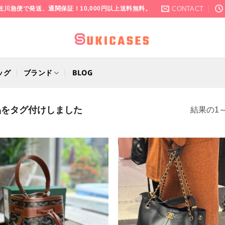
CONTACT
佐川急便で発送、通関保証！10,000円以上送料無料。
ッグ
ブランド
BLOG
品をタグ付けしました
結果の1～