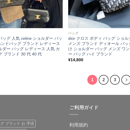
バッグ
ッグ 人気 celine ショルダー バッ
dior クロス ボディ バッグ ショ
y ハンドバッグ ブランド レディース
メンズ ブランド ディオール バッ
ルダー バッグ レディース 人気 カ
け ショルダー バッグ メンズ ワ
 ブランド 30 代 40 代
ー バッグ ハイ ブランド
¥
14,800
1
2
3
ご利用ガイド
ッグ ブランド お 手頃
利用規約