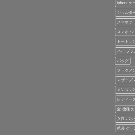
え
さ
ま
魅
ン
iphone
♡
れ
せ
力
ド
大
る
ん
を
風
人
「ル
ショルダ
徹
ベ
の
イ・
底
ル
た
ヴ
レ
ト
スマホケー
め
ィ
ビ
付
の
ト
ュ
き
「ハ
スマホ シ
ン
ー！
iPhone
イ
iPhone
へ
ケ
ブ
ケ
の
トート バ
ー
ラ
ー
ス
ン
ス」
へ
ハイ ブラ
ド
へ
の
風
の
レ
バッグ
ザ
ー
フラグメン
iPhone
ケ
ー
マザーズ 
ス」
特
メンズ バ
集
へ
の
レディース
全 機種 
女性 バッグ
携帯 ケー