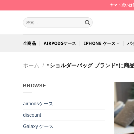
Skip
ヤマト或いは
to
content
検
索
対
象:
全商品
AIRPODSケース
IPHONE ケース
バ
ホーム
/
“ショルダーバッグ ブランド”に商
BROWSE
airpodsケース
discount
Galaxy ケース