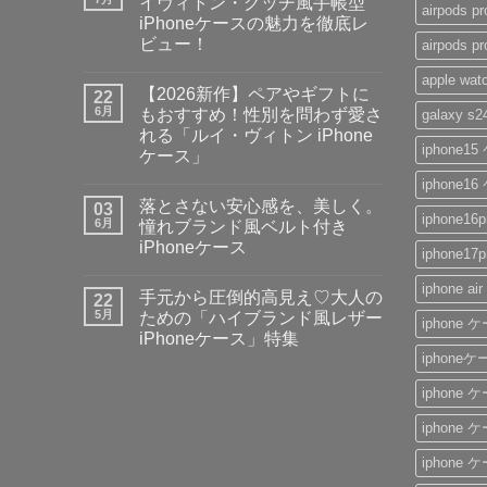
イヴィトン・グッチ風手帳型
airpods
iPhoneケースの魅力を徹底レ
ビュー！
airpod
大
コ
apple 
人
メ
【2026新作】ペアやギフトに
女
22
ン
子・
ト
6月
もおすすめ！性別を問わず愛さ
galaxy 
メ
は
れる「ルイ・ヴィトン iPhone
ン
ま
iphone
ズ
だ
ケース」
に
あ
【2026
大
コ
り
iphone
新
人
メ
ま
落とさない安心感を、美しく。
作】
03
気
ン
せ
iphone1
ペ
な
ト
ん
6月
憧れブランド風ベルト付き
ア
ル
は
iPhoneケース
や
イ
ま
iphone
ギ
ヴ
だ
落
コ
フ
ィ
あ
と
メ
iphone 
ト
ト
り
手元から圧倒的高見え♡大人の
さ
22
ン
に
ン・
ま
な
ト
5月
ための「ハイブランド風レザー
も
グ
せ
iphone
い
は
お
ッ
ん
iPhoneケース」特集
安
ま
す
チ
心
だ
iphone
手
す
コ
風
感
あ
元
め！
メ
手
を、
り
か
性
ン
帳
iphone
美
ま
ら
別
ト
型
し
せ
圧
を
は
iPhone
く。
ん
iphone
倒
問
ま
ケ
憧
的
わ
だ
ー
れ
高
ず
あ
ス
iphone
ブ
見
愛
り
の
ラ