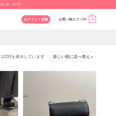
09:00 - 17:00
0
ログイン / 登録
お買い物カゴ /
¥
0
新
12/33を表示しています
し
い
順