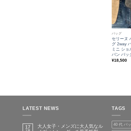
バッグ
セリーヌ バ
グ 2wa
ミニ ショ
バン バッグ
¥
18,500
LATEST NEWS
TAGS
40 代 バ
大人女子・メンズに大人気なル
17
7月