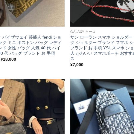
GALAXY ケース
バイザウェイ 芸能人 fendi ショ
サン ローラン スマホ ショルダー
ッグ ミニ ボストン バッグ レディ
グ ショルダー ブランド スマホ 
ド 女性 バッグ 人気 40 代 ハイ
ブランド お 手頃 YSL スマホ シ
0 代 バッグ ブランド お 手頃
人 かわいい スマホポーチ おすす
ス
価
–
¥
18,000
格
¥
7,000
帯:
¥17,500
–
¥18,000