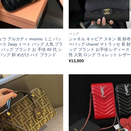
バッグ
ウ アルカディ miumiu ミニ バッ
シャネル キャビア スキン 長 財
ス 2way トート バッグ 人気 ブラ
ーバッグ chanel マトラッセ 長 財
代 バッグ ブランド お 手頃 40 代 シ
ッグ ブランド お手頃 レディース
バッグ 斜 めがけ ハイ ブランド
性 人気 ロング ウォレット レザー
¥
13,800