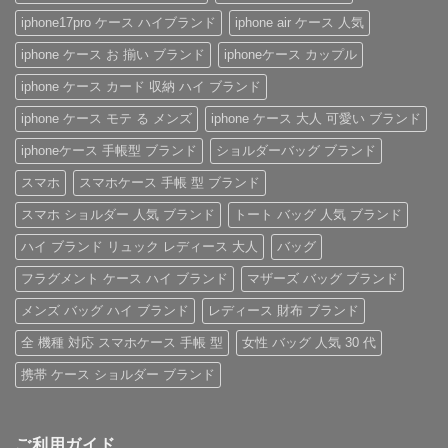
力
イ・
ト
の
を
ヴ
付
「ハ
iphone17pro ケース ハイブランド
iphone air ケース 人気
徹
ィ
き
イ
底
ト
iPhone
ブ
iphone ケース お 揃い ブランド
iphoneケース カップル
レ
ン
ケ
ラ
ビ
iPhone
ー
ン
ュ
ケ
ス
ド
iphone ケース カード 収納 ハイ ブランド
ー！
ー
へ
風
へ
ス」
の
レ
iphone ケース モテ る メンズ
iphone ケース 大人 可愛い ブランド
の
へ
ザ
の
ー
iPhone
iphoneケース 手帳型 ブランド
ショルダーバッグ ブランド
ケ
ー
スマホ
スマホケース 手帳 型 ブランド
ス」
特
集
スマホ ショルダー 人気 ブランド
トート バッグ 人気 ブランド
へ
の
ハイ ブランド リュック レディース 大人
バッグ
フラグメント ケース ハイ ブランド
マザーズ バッグ ブランド
メンズ バッグ ハイ ブランド
レディース 財布 ブランド
全 機種 対応 スマホケース 手帳 型
女性 バッグ 人気 30 代
携帯 ケース ショルダー ブランド
ご利用ガイド