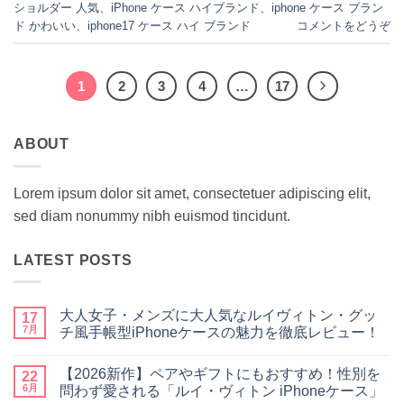
ショルダー 人気
、
iPhone ケース ハイブランド
、
iphone ケース ブラン
ド かわいい
、
iphone17 ケース ハイ ブランド
コメントをどうぞ
1
2
3
4
…
17
ABOUT
Lorem ipsum dolor sit amet, consectetuer adipiscing elit,
sed diam nonummy nibh euismod tincidunt.
LATEST POSTS
大人女子・メンズに大人気なルイヴィトン・グッ
17
7月
チ風手帳型iPhoneケースの魅力を徹底レビュー！
大
コ
人
メ
【2026新作】ペアやギフトにもおすすめ！性別を
女
22
ン
子・
ト
6月
問わず愛される「ルイ・ヴィトン iPhoneケース」
メ
は