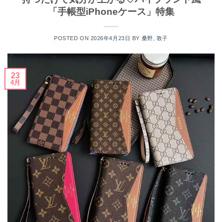
「手帳型iPhoneケース」特集
POSTED ON
2026年4月23日
BY
桑野, 敦子
23
4月