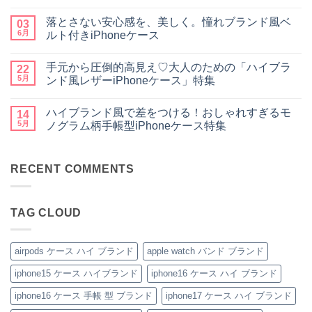
ン
【2026
ま
コ
ズ
新
だ
メ
落とさない安心感を、美しく。憧れブランド風ベ
に
作】
03
あ
ン
大
ペ
り
ト
6月
ルト付きiPhoneケース
人
ア
ま
は
気
や
落
せ
ま
コ
な
ギ
と
ん
だ
メ
手元から圧倒的高見え♡大人のための「ハイブラ
ル
フ
さ
22
あ
ン
イ
ト
な
り
ト
5月
ンド風レザーiPhoneケース」特集
ヴ
に
い
ま
は
ィ
も
安
手
せ
ま
コ
ト
お
心
元
ん
だ
メ
ハイブランド風で差をつける！おしゃれすぎるモ
ン・
す
感
か
14
あ
ン
グ
す
を、
ら
り
ト
5月
ノグラム柄手帳型iPhoneケース特集
ッ
め！
美
圧
ま
は
チ
性
し
倒
ハ
せ
ま
コ
風
別
く。
的
イ
ん
だ
メ
手
を
憧
高
ブ
あ
ン
帳
問
れ
見
ラ
RECENT COMMENTS
り
ト
型
わ
ブ
え
ン
ま
は
iPhone
ず
ラ
♡
ド
せ
ま
ケ
愛
ン
大
風
ん
だ
ー
さ
ド
人
で
あ
TAG CLOUD
ス
れ
風
の
差
り
の
る
ベ
た
を
ま
魅
「ル
ル
め
つ
せ
力
イ・
ト
の
け
ん
を
ヴ
付
「ハ
る！
airpods ケース ハイ ブランド
apple watch バンド ブランド
徹
ィ
き
イ
お
底
ト
iPhone
ブ
し
iphone15 ケース ハイブランド
iphone16 ケース ハイ ブランド
レ
ン
ケ
ラ
ゃ
ビ
iPhone
ー
ン
れ
ュ
ケ
ス
ド
す
iphone16 ケース 手帳 型 ブランド
iphone17 ケース ハイ ブランド
ー！
ー
へ
風
ぎ
へ
ス」
の
レ
る