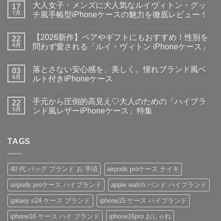
大人女子・メンズに大人気なルイヴィトン・グッ
17
7月
チ風手帳型iPhoneケースの魅力を徹底レビュー！
大
コ
人
メ
【2026新作】ペアやギフトにもおすすめ！性別を
女
22
ン
子・
ト
6月
問わず愛される「ルイ・ヴィトン iPhoneケース」
メ
は
ン
【2026
ま
コ
ズ
新
だ
メ
落とさない安心感を、美しく。憧れブランド風ベ
に
作】
03
あ
ン
大
ペ
り
ト
6月
ルト付きiPhoneケース
人
ア
ま
は
気
や
落
せ
ま
コ
な
ギ
と
ん
だ
メ
手元から圧倒的高見え♡大人のための「ハイブラ
ル
フ
さ
22
あ
ン
イ
ト
な
り
ト
5月
ンド風レザーiPhoneケース」特集
ヴ
に
い
ま
は
ィ
も
安
手
せ
ま
コ
ト
お
心
元
ん
だ
メ
ン・
す
感
か
あ
ン
グ
す
を、
ら
TAGS
り
ト
ッ
め！
美
圧
ま
は
チ
性
し
倒
せ
ま
風
別
く。
的
ん
だ
手
を
憧
高
あ
40 代 バッグ ブランド お 手頃
airpods proケース ナイキ
帳
問
れ
見
り
型
わ
ブ
え
ま
airpods proケース ハイブランド
apple watch バンド ハイブランド
iPhone
ず
ラ
♡
せ
ケ
愛
ン
大
ん
ー
さ
ド
人
galaxy s24 ケース ブランド
iphone15 ケース ハイブランド
ス
れ
風
の
の
る
ベ
た
iphone16 ケース ハイ ブランド
iphone16pro おしゃれ
魅
「ル
ル
め