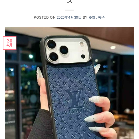
ス
POSTED ON
2026年4月30日
BY
桑野, 敦子
30
4月