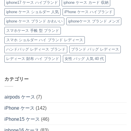
iphone17 ケース ハイブランド
iphone ケース カード 収納
の
へ
ザ
モ
の
ー
ノ
iPhone
グ
iphone ケース ショルダー 人気
iPhone ケース ハイブランド
ケ
ラ
ー
ム
iphone ケース ブランド かわいい
iphoneケース ブランド メンズ
ス」
柄
特
手
集
帳
スマホケース 手帳 型 ブランド
へ
型
の
iPhone
スマホ ショルダー ハイ ブランド レディース
ケ
ー
ハンドバッグ レディース ブランド
ブランド バッグ レディース
ス
特
集
レディース 財布 ハイ ブランド
女性 バッグ 人気 40 代
へ
の
カテゴリー
airpods ケース
(7)
iPhone ケース
(142)
iPhone15 ケース
(46)
iphone16 ケース
(83)