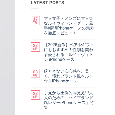
LATEST POSTS
大人女子・メンズに大人気
17
7月
なルイヴィトン・グッチ風
手帳型iPhoneケースの魅力
を徹底レビュー！
大
コ
人
メ
【2026新作】ペアやギフト
女
22
ン
子・
ト
6月
にもおすすめ！性別を問わ
メ
は
ず愛される「ルイ・ヴィト
ン
ま
ズ
だ
ン iPhoneケース」
に
あ
【2026
大
コ
り
新
人
メ
ま
落とさない安心感を、美し
作】
03
気
ン
せ
ペ
な
ト
ん
6月
く。憧れブランド風ベルト
ア
ル
は
付きiPhoneケース
や
イ
ま
ギ
ヴ
だ
落
コ
フ
ィ
あ
と
メ
ト
ト
り
手元から圧倒的高見え♡大
さ
22
ン
に
ン・
ま
な
ト
5月
人のための「ハイブランド
も
グ
せ
い
は
お
ッ
ん
風レザーiPhoneケース」特
安
ま
す
チ
心
だ
集
す
風
感
あ
め！
手
手
を、
コ
り
性
帳