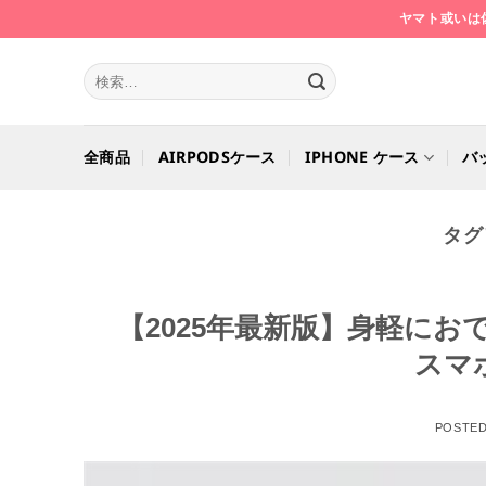
Skip
ヤマト或いは
to
content
検
索
対
象:
全商品
AIRPODSケース
IPHONE ケース
バ
タグ
【2025年最新版】身軽に
スマ
POSTE