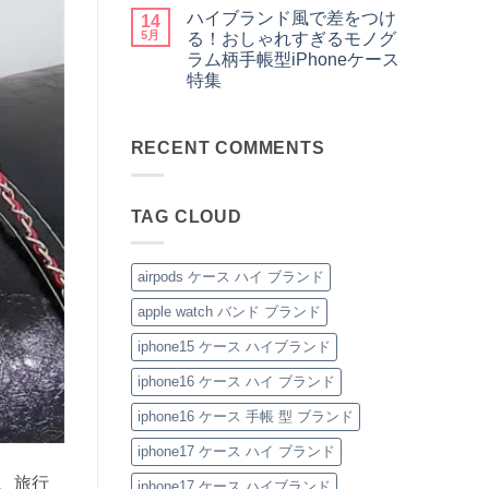
元
美
メ
ま
別
型
ハイブランド風で差をつけ
か
14
し
ン
せ
を
iPhone
ら
く。
ト
ん
5月
る！おしゃれすぎるモノグ
問
ケ
圧
憧
は
わ
ー
ラム柄手帳型iPhoneケース
倒
れ
ま
ず
ス
的
ブ
だ
特集
愛
の
高
ラ
あ
さ
魅
ハ
見
コ
ン
り
れ
力
イ
え
メ
ド
ま
る
を
ブ
♡
ン
風
せ
「ル
徹
ラ
RECENT COMMENTS
大
ト
ベ
ん
イ・
底
ン
人
は
ル
ヴ
レ
ド
の
ま
ト
ィ
ビ
風
た
だ
付
ト
ュ
で
め
あ
き
ン
ー！
TAG CLOUD
差
の
り
iPhone
iPhone
へ
を
「ハ
ま
ケ
ケ
の
つ
イ
せ
ー
ー
け
ブ
ん
ス
ス」
る！
ラ
へ
airpods ケース ハイ ブランド
へ
お
ン
の
の
し
ド
apple watch バンド ブランド
ゃ
風
れ
レ
す
ザ
iphone15 ケース ハイブランド
ぎ
ー
る
iPhone
iphone16 ケース ハイ ブランド
モ
ケ
ノ
ー
グ
ス」
iphone16 ケース 手帳 型 ブランド
ラ
特
ム
集
iphone17 ケース ハイ ブランド
柄
へ
手
の
、旅行
帳
iphone17 ケース ハイブランド