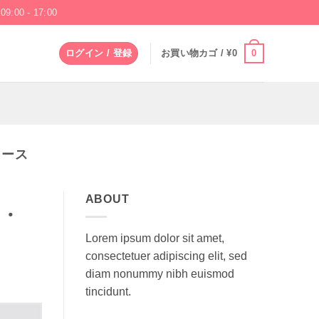
09:00 - 17:00
0
ログイン / 登録
お買い物カゴ /
¥
0
ィース
ABOUT
ー・
Lorem ipsum dolor sit amet,
consectetuer adipiscing elit, sed
diam nonummy nibh euismod
tincidunt.