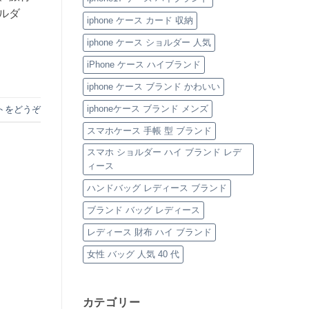
型
ルダ
iPhone
iphone ケース カード 収納
ケ
ー
iphone ケース ショルダー 人気
ス
特
集
iPhone ケース ハイブランド
へ
の
iphone ケース ブランド かわいい
iphoneケース ブランド メンズ
トをどうぞ
スマホケース 手帳 型 ブランド
スマホ ショルダー ハイ ブランド レデ
ィース
ハンドバッグ レディース ブランド
ブランド バッグ レディース
レディース 財布 ハイ ブランド
女性 バッグ 人気 40 代
カテゴリー