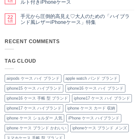
デ
大
ペ
り
ト
6月
ルト付きiPhoneケース
ザ
人
ア
ま
は
イ
気
や
落
せ
ま
コ
ン
な
ギ
と
ん
だ
メ
手元から圧倒的高見え♡大人のための「ハイブラ
性
ル
フ
さ
22
あ
ン
抜
イ
ト
な
り
ト
5月
ンド風レザーiPhoneケース」特集
群！
ヴ
に
い
ま
は
シ
ィ
も
安
手
せ
ま
コ
ョ
ト
お
心
元
ん
だ
メ
ル
ン・
す
感
か
あ
ン
ダ
グ
す
を、
ら
RECENT COMMENTS
り
ト
ー
ッ
め！
美
圧
ま
は
ス
チ
性
し
倒
せ
ま
ト
風
別
く。
的
ん
だ
ラ
手
を
憧
高
あ
TAG CLOUD
ッ
帳
問
れ
見
り
プ
型
わ
ブ
え
ま
付
iPhone
ず
ラ
♡
せ
き
ケ
愛
ン
大
ん
ハ
ー
さ
ド
人
airpods ケース ハイ ブランド
apple watch バンド ブランド
イ
ス
れ
風
の
ブ
の
る
ベ
た
iphone15 ケース ハイブランド
iphone16 ケース ハイ ブランド
ラ
魅
「ル
ル
め
ン
力
イ・
ト
の
ド
を
ヴ
付
「ハ
iphone16 ケース 手帳 型 ブランド
iphone17 ケース ハイ ブランド
iPhone
徹
ィ
き
イ
ケ
底
ト
iPhone
ブ
iphone17 ケース ハイブランド
iphone ケース カード 収納
ー
レ
ン
ケ
ラ
ス
ビ
iPhone
ー
ン
の
ュ
ケ
ス
ド
iphone ケース ショルダー 人気
iPhone ケース ハイブランド
ご
ー！
ー
へ
風
紹
へ
ス」
の
レ
iphone ケース ブランド かわいい
iphoneケース ブランド メンズ
介
の
へ
ザ
の
ー
iPhone
へ
スマホケース 手帳 型 ブランド