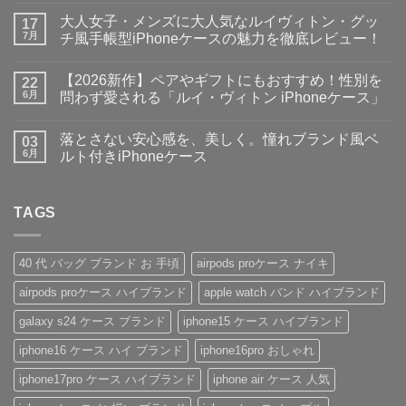
ぶ
メ
大人女子・メンズに大人気なルイヴィトン・グッ
ら
17
ン
で
ト
7月
チ風手帳型iPhoneケースの魅力を徹底レビュー！
お
は
出
大
ま
コ
か
人
だ
メ
【2026新作】ペアやギフトにもおすすめ！性別を
け
女
22
あ
ン
♪】
子・
り
ト
6月
問わず愛される「ルイ・ヴィトン iPhoneケース」
収
メ
ま
は
納
ン
【2026
せ
ま
コ
力
ズ
新
ん
だ
メ
落とさない安心感を、美しく。憧れブランド風ベ
＆
に
作】
03
あ
ン
デ
大
ペ
り
ト
6月
ルト付きiPhoneケース
ザ
人
ア
ま
は
イ
気
や
落
せ
ま
コ
ン
な
ギ
と
ん
だ
メ
性
ル
フ
さ
あ
ン
抜
イ
ト
な
TAGS
り
ト
群！
ヴ
に
い
ま
は
シ
ィ
も
安
せ
ま
ョ
ト
お
心
ん
だ
ル
ン・
す
感
あ
40 代 バッグ ブランド お 手頃
airpods proケース ナイキ
ダ
グ
す
を、
り
ー
ッ
め！
美
ま
airpods proケース ハイブランド
apple watch バンド ハイブランド
ス
チ
性
し
せ
ト
風
別
く。
ん
ラ
手
を
憧
galaxy s24 ケース ブランド
iphone15 ケース ハイブランド
ッ
帳
問
れ
プ
型
わ
ブ
iphone16 ケース ハイ ブランド
iphone16pro おしゃれ
付
iPhone
ず
ラ
き
ケ
愛
ン
ハ
ー
さ
ド
iphone17pro ケース ハイブランド
iphone air ケース 人気
イ
ス
れ
風
ブ
の
る
ベ