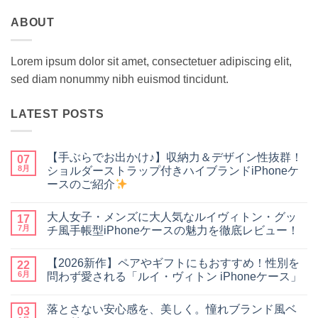
ABOUT
Lorem ipsum dolor sit amet, consectetuer adipiscing elit,
sed diam nonummy nibh euismod tincidunt.
LATEST POSTS
【手ぶらでお出かけ♪】収納力＆デザイン性抜群！
07
8月
ショルダーストラップ付きハイブランドiPhoneケ
ースのご紹介
【手
コ
ぶ
メ
大人女子・メンズに大人気なルイヴィトン・グッ
ら
17
ン
で
ト
7月
チ風手帳型iPhoneケースの魅力を徹底レビュー！
お
は
出
大
ま
コ
か
人
だ
メ
【2026新作】ペアやギフトにもおすすめ！性別を
け
女
22
あ
ン
♪】
子・
り
ト
6月
問わず愛される「ルイ・ヴィトン iPhoneケース」
収
メ
ま
は
納
ン
【2026
せ
ま
コ
力
ズ
新
ん
だ
メ
落とさない安心感を、美しく。憧れブランド風ベ
＆
に
作】
03
あ
ン