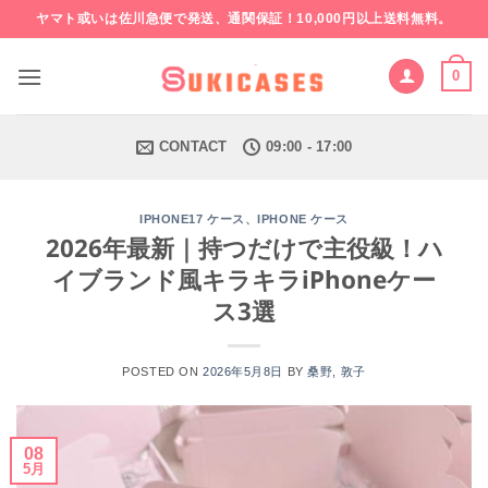
Skip
ヤマト或いは佐川急便で発送、通関保証！10,000円以上送料無料。
to
content
0
CONTACT
09:00 - 17:00
、
IPHONE17 ケース
IPHONE ケース
2026年最新｜持つだけで主役級！ハ
イブランド風キラキラiPhoneケー
ス3選
POSTED ON
2026年5月8日
BY
桑野, 敦子
08
5月