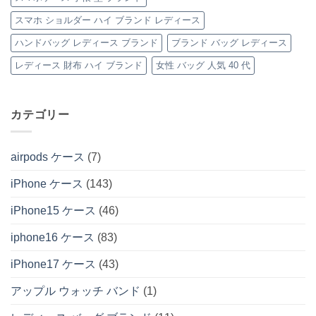
ケ
の
ー
スマホ ショルダー ハイ ブランド レディース
ス」
特
ハンドバッグ レディース ブランド
ブランド バッグ レディース
集
へ
の
レディース 財布 ハイ ブランド
女性 バッグ 人気 40 代
カテゴリー
airpods ケース
(7)
iPhone ケース
(143)
iPhone15 ケース
(46)
iphone16 ケース
(83)
iPhone17 ケース
(43)
アップル ウォッチ バンド
(1)