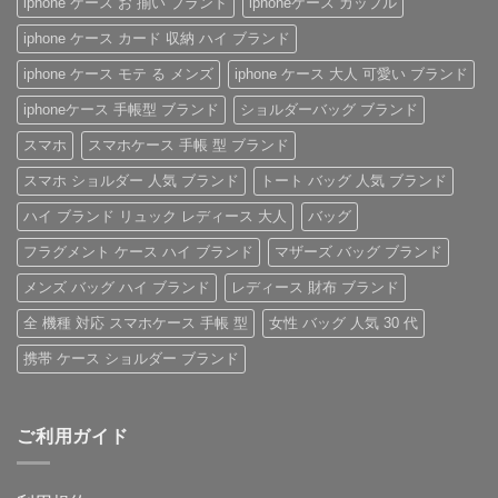
iphone ケース お 揃い ブランド
iphoneケース カップル
ラ
魅
「ル
ル
ン
力
イ・
ト
ド
を
ヴ
付
iphone ケース カード 収納 ハイ ブランド
iPhone
徹
ィ
き
ケ
底
ト
iPhone
iphone ケース モテ る メンズ
iphone ケース 大人 可愛い ブランド
ー
レ
ン
ケ
ス
ビ
iPhone
ー
の
ュ
ケ
ス
iphoneケース 手帳型 ブランド
ショルダーバッグ ブランド
ご
ー！
ー
へ
紹
へ
ス」
の
スマホ
スマホケース 手帳 型 ブランド
介
の
へ
の
へ
スマホ ショルダー 人気 ブランド
トート バッグ 人気 ブランド
の
ハイ ブランド リュック レディース 大人
バッグ
フラグメント ケース ハイ ブランド
マザーズ バッグ ブランド
メンズ バッグ ハイ ブランド
レディース 財布 ブランド
全 機種 対応 スマホケース 手帳 型
女性 バッグ 人気 30 代
携帯 ケース ショルダー ブランド
ご利用ガイド