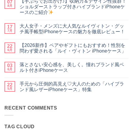
【手ぶらでお出かけ♪】収納力＆デザイン性抜群！
07
8月
ショルダーストラップ付きハイブランドiPhoneケ
ースのご紹介
【手
コ
ぶ
メ
大人女子・メンズに大人気なルイヴィトン・グッ
ら
17
ン
で
ト
7月
チ風手帳型iPhoneケースの魅力を徹底レビュー！
お
は
出
大
ま
コ
か
人
だ
メ
【2026新作】ペアやギフトにもおすすめ！性別を
け
女
22
あ
ン
♪】
子・
り
ト
6月
問わず愛される「ルイ・ヴィトン iPhoneケース」
収
メ
ま
は
納
ン
【2026
せ
ま
コ
力
ズ
新
ん
だ
メ
落とさない安心感を、美しく。憧れブランド風ベ
＆
に
作】
03
あ
ン
デ
大
ペ
り
ト
6月
ルト付きiPhoneケース
ザ
人
ア
ま
は
イ
気
や
落
せ
ま
コ
ン
な
ギ
と
ん
だ
メ
手元から圧倒的高見え♡大人のための「ハイブラ
性
ル
フ
さ
22
あ
ン
抜
イ
ト
な
り
ト
5月
ンド風レザーiPhoneケース」特集
群！
ヴ
に
い
ま
は
シ
ィ
も
安
手
せ
ま
コ
ョ
ト
お
心
元
ん
だ
メ
ル
ン・
す
感
か
あ
ン
ダ
グ
す
を、
ら
RECENT COMMENTS
り
ト
ー
ッ
め！
美
圧
ま
は
ス
チ
性
し
倒
せ
ま
ト
風
別
く。
的
ん
だ
ラ
手
を
憧
高
あ
TAG CLOUD
ッ
帳
問
れ
見
り
プ
型
わ
ブ
え
ま