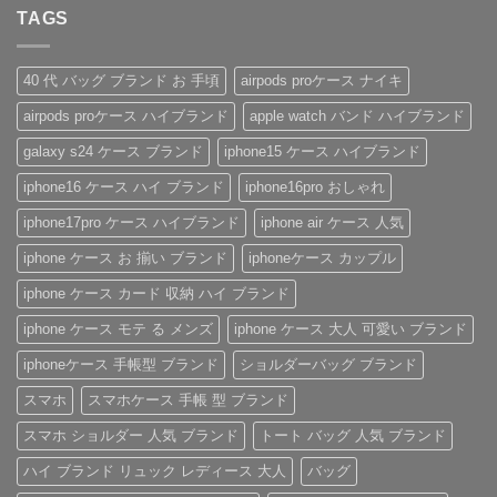
性
ル
フ
さ
あ
ン
抜
イ
ト
な
TAGS
り
ト
群！
ヴ
に
い
ま
は
シ
ィ
も
安
せ
ま
ョ
ト
お
心
ん
だ
ル
ン・
す
感
あ
40 代 バッグ ブランド お 手頃
airpods proケース ナイキ
ダ
グ
す
を、
り
ー
ッ
め！
美
ま
airpods proケース ハイブランド
apple watch バンド ハイブランド
ス
チ
性
し
せ
ト
風
別
く。
ん
ラ
手
を
憧
galaxy s24 ケース ブランド
iphone15 ケース ハイブランド
ッ
帳
問
れ
プ
型
わ
ブ
iphone16 ケース ハイ ブランド
iphone16pro おしゃれ
付
iPhone
ず
ラ
き
ケ
愛
ン
ハ
ー
さ
ド
iphone17pro ケース ハイブランド
iphone air ケース 人気
イ
ス
れ
風
ブ
の
る
ベ
iphone ケース お 揃い ブランド
iphoneケース カップル
ラ
魅
「ル
ル
ン
力
イ・
ト
ド
を
ヴ
付
iphone ケース カード 収納 ハイ ブランド
iPhone
徹
ィ
き
ケ
底
ト
iPhone
iphone ケース モテ る メンズ
iphone ケース 大人 可愛い ブランド
ー
レ
ン
ケ
ス
ビ
iPhone
ー
の
ュ
ケ
ス
iphoneケース 手帳型 ブランド
ショルダーバッグ ブランド
ご
ー！
ー
へ
紹
へ
ス」
の
スマホ
スマホケース 手帳 型 ブランド
介
の
へ
の
へ
スマホ ショルダー 人気 ブランド
トート バッグ 人気 ブランド
の
ハイ ブランド リュック レディース 大人
バッグ