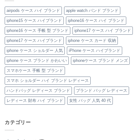
付
iPhone
ず
ラ
♡
せ
き
ケ
愛
ン
大
ん
ハ
ー
さ
ド
人
airpods ケース ハイ ブランド
apple watch バンド ブランド
イ
ス
れ
風
の
ブ
の
る
ベ
た
iphone15 ケース ハイブランド
iphone16 ケース ハイ ブランド
ラ
魅
「ル
ル
め
ン
力
イ・
ト
の
ド
を
ヴ
付
「ハ
iphone16 ケース 手帳 型 ブランド
iphone17 ケース ハイ ブランド
iPhone
徹
ィ
き
イ
ケ
底
ト
iPhone
ブ
iphone17 ケース ハイブランド
iphone ケース カード 収納
ー
レ
ン
ケ
ラ
ス
ビ
iPhone
ー
ン
の
ュ
ケ
ス
ド
iphone ケース ショルダー 人気
iPhone ケース ハイブランド
ご
ー！
ー
へ
風
紹
へ
ス」
の
レ
iphone ケース ブランド かわいい
iphoneケース ブランド メンズ
介
の
へ
ザ
の
ー
iPhone
へ
スマホケース 手帳 型 ブランド
ケ
の
ー
スマホ ショルダー ハイ ブランド レディース
ス」
特
ハンドバッグ レディース ブランド
ブランド バッグ レディース
集
へ
の
レディース 財布 ハイ ブランド
女性 バッグ 人気 40 代
カテゴリー