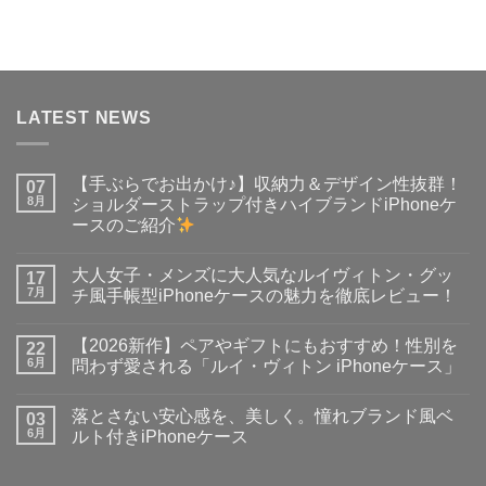
LATEST NEWS
【手ぶらでお出かけ♪】収納力＆デザイン性抜群！
07
8月
ショルダーストラップ付きハイブランドiPhoneケ
ースのご紹介
【手
コ
ぶ
メ
大人女子・メンズに大人気なルイヴィトン・グッ
ら
17
ン
で
ト
7月
チ風手帳型iPhoneケースの魅力を徹底レビュー！
お
は
出
大
ま
コ
か
人
だ
メ
【2026新作】ペアやギフトにもおすすめ！性別を
け
女
22
あ
ン
♪】
子・
り
ト
6月
問わず愛される「ルイ・ヴィトン iPhoneケース」
収
メ
ま
は
納
ン
【2026
せ
ま
コ
力
ズ
新
ん
だ
メ
落とさない安心感を、美しく。憧れブランド風ベ
＆
に
作】
03
あ
ン
デ
大
ペ
り
ト
6月
ルト付きiPhoneケース
ザ
人
ア
ま
は
イ
気
や
落
せ
ま
コ
ン
な
ギ
と
ん
だ
メ