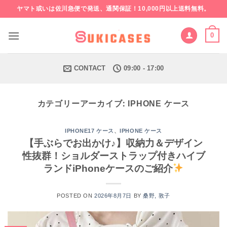
Skip
ヤマト或いは佐川急便で発送、通関保証！10,000円以上送料無料。
to
content
0
CONTACT
09:00 - 17:00
カテゴリーアーカイブ:
IPHONE ケース
、
IPHONE17 ケース
IPHONE ケース
【手ぶらでお出かけ♪】収納力＆デザイン
性抜群！ショルダーストラップ付きハイブ
ランドiPhoneケースのご紹介
POSTED ON
2026年8月7日
BY
桑野, 敦子