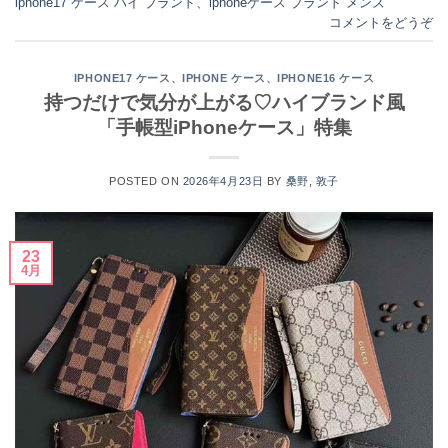
iphone17 ケース ハイ ブランド
、
iphoneケース ブランド メンズ
コメントをどうぞ
、
、
IPHONE17 ケース
IPHONE ケース
IPHONE16 ケース
持つだけで気分が上がる♡ハイブランド風
「手帳型iPhoneケース」特集
POSTED ON
2026年4月23日
BY
桑野, 敦子
23
4月