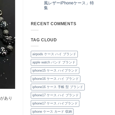
は
お
ッ
ん
ラ
風レザーiPhoneケース」特
安
ま
す
チ
ッ
心
だ
集
す
風
プ
感
あ
め！
手
付
手
を、
コ
り
性
帳
き
元
美
メ
ま
別
型
ハ
か
し
ン
せ
を
iPhone
イ
ら
RECENT COMMENTS
く。
ト
ん
問
ケ
ブ
圧
憧
は
わ
ー
ラ
倒
れ
ま
ず
ス
ン
的
ブ
だ
愛
の
ド
高
ラ
あ
さ
魅
iPhone
TAG CLOUD
見
ン
り
れ
力
ケ
え
ド
ま
る
を
ー
♡
風
せ
「ル
徹
ス
大
ベ
ん
イ・
底
の
人
ル
airpods ケース ハイ ブランド
ヴ
レ
ご
の
ト
ィ
ビ
紹
た
付
ト
ュ
apple watch バンド ブランド
介
め
き
ン
ー！
の
iPhone
iPhone
へ
へ
「ハ
ケ
iphone15 ケース ハイブランド
ケ
の
の
イ
ー
ー
ブ
ス
ス」
iphone16 ケース ハイ ブランド
ラ
へ
へ
ン
の
の
ド
iphone16 ケース 手帳 型 ブランド
風
レ
iphone17 ケース ハイ ブランド
ザ
気があり
ー
iPhone
iphone17 ケース ハイブランド
ケ
ー
iphone ケース カード 収納
ス」