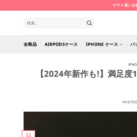
Skip
ヤマト或いは
to
content
検
索
対
象:
全商品
AIRPODSケース
IPHONE ケース
バ
IPH
【2024年新作も!】満足度
POSTE
11