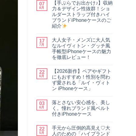
【手ぶらでお出かけ♪】収納
07
8月
力＆デザイン性抜群！ショ
ルダーストラップ付きハイ
ブランドiPhoneケースのご
紹介
【手
コ
ぶ
メ
大人女子・メンズに大人気
ら
17
ン
で
ト
7月
なルイヴィトン・グッチ風
お
は
手帳型iPhoneケースの魅力
出
ま
か
だ
を徹底レビュー！
け
あ
大
♪】
コ
り
人
収
メ
ま
【2026新作】ペアやギフト
女
22
納
ン
せ
子・
力
ト
ん
6月
にもおすすめ！性別を問わ
メ
＆
は
ず愛される「ルイ・ヴィト
ン
デ
ま
ズ
ザ
だ
ン iPhoneケース」
に
イ
あ
【2026
大
コ
ン
り
新
人
メ
性
ま
落とさない安心感を、美し
作】
03
気
ン
抜
せ
ペ
な
ト
群！
ん
6月
く。憧れブランド風ベルト
ア
ル
は
シ
付きiPhoneケース
や
イ
ま
ョ
ギ
ヴ
だ
ル
落
コ
フ
ィ
あ
ダ
と
メ
ト
ト
り
ー
手元から圧倒的高見え♡大
さ
22
ン
に
ン・
ま
ス
な
ト
5月
人のための「ハイブランド
も
グ
せ
ト
い