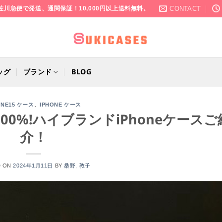
CONTACT
佐川急便で発送、通関保証！10,000円以上送料無料。
ッグ
ブランド
BLOG
、
ONE15 ケース
IPHONE ケース
100%!ハイブランドiPhoneケースご
介！
D ON
2024年1月11日
BY
桑野, 敦子