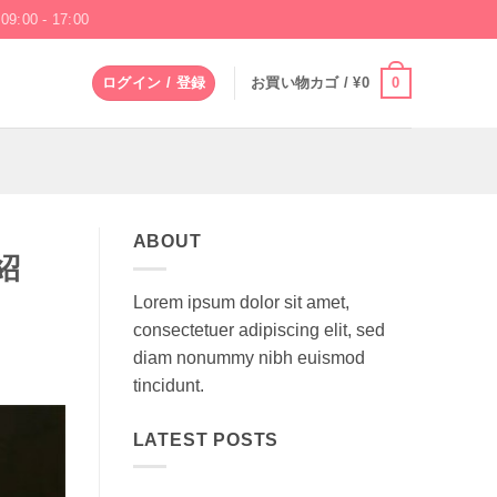
09:00 - 17:00
0
ログイン / 登録
お買い物カゴ /
¥
0
ABOUT
紹
Lorem ipsum dolor sit amet,
consectetuer adipiscing elit, sed
diam nonummy nibh euismod
tincidunt.
LATEST POSTS