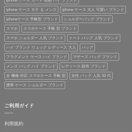
iphone ケース カード 収納 ハイ ブランド
iPhone
徹
ィ
き
ケ
底
ト
iPhone
iphone ケース モテ る メンズ
iphone ケース 大人 可愛い ブランド
ー
レ
ン
ケ
ス
ビ
iPhone
ー
の
ュ
ケ
ス
iphoneケース 手帳型 ブランド
ショルダーバッグ ブランド
ご
ー！
ー
へ
紹
へ
ス」
の
スマホ
スマホケース 手帳 型 ブランド
介
の
へ
の
へ
スマホ ショルダー 人気 ブランド
トート バッグ 人気 ブランド
の
ハイ ブランド リュック レディース 大人
バッグ
フラグメント ケース ハイ ブランド
マザーズ バッグ ブランド
メンズ バッグ ハイ ブランド
レディース 財布 ブランド
全 機種 対応 スマホケース 手帳 型
女性 バッグ 人気 30 代
携帯 ケース ショルダー ブランド
ご利用ガイド
利用規約