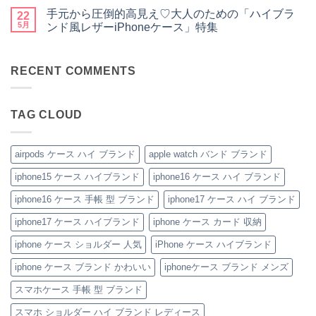
ン
な
ギ
と
ん
だ
メ
手元から圧倒的高見え♡大人のための「ハイブラ
性
ル
フ
さ
22
あ
ン
抜
イ
ト
な
り
ト
5月
ンド風レザーiPhoneケース」特集
群！
ヴ
に
い
ま
は
シ
ィ
も
安
手
せ
ま
コ
ョ
ト
お
心
元
ん
だ
メ
ル
ン・
す
感
か
あ
ン
ダ
グ
す
を、
ら
RECENT COMMENTS
り
ト
ー
ッ
め！
美
圧
ま
は
ス
チ
性
し
倒
せ
ま
ト
風
別
く。
的
ん
だ
ラ
手
を
憧
高
あ
TAG CLOUD
ッ
帳
問
れ
見
り
プ
型
わ
ブ
え
ま
付
iPhone
ず
ラ
♡
せ
き
ケ
愛
ン
大
ん
ハ
ー
さ
ド
人
airpods ケース ハイ ブランド
apple watch バンド ブランド
イ
ス
れ
風
の
ブ
の
る
ベ
た
iphone15 ケース ハイブランド
iphone16 ケース ハイ ブランド
ラ
魅
「ル
ル
め
ン
力
イ・
ト
の
ド
を
ヴ
付
「ハ
iphone16 ケース 手帳 型 ブランド
iphone17 ケース ハイ ブランド
iPhone
徹
ィ
き
イ
ケ
底
ト
iPhone
ブ
iphone17 ケース ハイブランド
iphone ケース カード 収納
ー
レ
ン
ケ
ラ
ス
ビ
iPhone
ー
ン
の
ュ
ケ
ス
ド
iphone ケース ショルダー 人気
iPhone ケース ハイブランド
ご
ー！
ー
へ
風
紹
へ
ス」
の
レ
iphone ケース ブランド かわいい
iphoneケース ブランド メンズ
介
の
へ
ザ
の
ー
iPhone
へ
スマホケース 手帳 型 ブランド
ケ
の
ー
スマホ ショルダー ハイ ブランド レディース
ス」