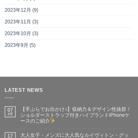
2023年12月
(9)
2023年11月
(3)
2023年10月
(3)
2023年9月
(5)
LATEST NEWS
【手ぶらでお出かけ♪】収納力＆デザイン性抜群！
07
8月
ショルダーストラップ付きハイブランドiPhoneケ
ースのご紹介
【手
コ
ぶ
メ
大人女子・メンズに大人気なルイヴィトン・グッ
ら
17
ン