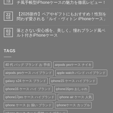
で
ト
7月
チ風手帳型iPhoneケースの魅力を徹底レビュー！
お
は
出
大
ま
コ
か
人
だ
メ
【2026新作】ペアやギフトにもおすすめ！性別を
け
女
22
あ
ン
♪】
子・
り
ト
6月
問わず愛される「ルイ・ヴィトン iPhoneケース」
収
メ
ま
は
納
ン
【2026
せ
ま
コ
力
ズ
新
ん
だ
メ
落とさない安心感を、美しく。憧れブランド風ベ
＆
に
作】
03
あ
ン
デ
大
ペ
り
ト
6月
ルト付きiPhoneケース
ザ
人
ア
ま
は
イ
気
や
落
せ
ま
コ
ン
な
ギ
と
ん
だ
メ
性
ル
フ
さ
あ
ン
抜
イ
ト
な
TAGS
り
ト
群！
ヴ
に
い
ま
は
シ
ィ
も
安
せ
ま
ョ
ト
お
心
ん
だ
ル
ン・
す
感
あ
40 代 バッグ ブランド お 手頃
airpods proケース ナイキ
ダ
グ
す
を、
り
ー
ッ
め！
美
ま
airpods proケース ハイブランド
apple watch バンド ハイブランド
ス
チ
性
し
せ
ト
風
別
く。
ん
ラ
手
を
憧
galaxy s24 ケース ブランド
iphone15 ケース ハイブランド
ッ
帳
問
れ
プ
型
わ
ブ
iphone16 ケース ハイ ブランド
iphone16pro おしゃれ
付
iPhone
ず
ラ
き
ケ
愛
ン
ハ
ー
さ
ド
iphone17pro ケース ハイブランド
iphone air ケース 人気
イ
ス
れ
風
ブ
の
る
ベ
iphone ケース お 揃い ブランド
iphoneケース カップル
ラ
魅
「ル
ル
ン
力
イ・
ト
ド
を
ヴ
付