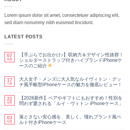
Lorem ipsum dolor sit amet, consectetuer adipiscing elit,
sed diam nonummy nibh euismod tincidunt.
LATEST POSTS
【手ぶらでお出かけ♪】収納力＆デザイン性抜群！
07
8月
ショルダーストラップ付きハイブランドiPhoneケ
ースのご紹介
【手
コ
ぶ
メ
大人女子・メンズに大人気なルイヴィトン・グッ
ら
17
ン
で
ト
7月
チ風手帳型iPhoneケースの魅力を徹底レビュー！
お
は
出
大
ま
コ
か
人
だ
メ
【2026新作】ペアやギフトにもおすすめ！性別を
け
女
22
あ
ン
♪】
子・
り
ト
6月
問わず愛される「ルイ・ヴィトン iPhoneケース」
収
メ
ま
は
納
ン
【2026
せ
ま
コ
力
ズ
新
ん
だ
メ
落とさない安心感を、美しく。憧れブランド風ベ
＆
に
作】
03
あ
ン
デ
大
ペ
り
ト
6月
ルト付きiPhoneケース
ザ
人
ア
ま
は
イ
気
や
落
せ
ま
コ