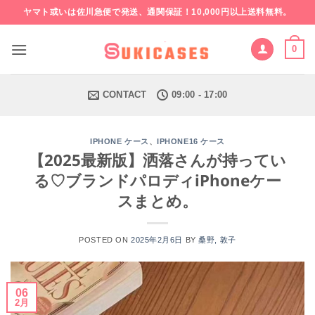
Skip
ヤマト或いは佐川急便で発送、通関保証！10,000円以上送料無料。
to
content
0
CONTACT
09:00 - 17:00
、
IPHONE ケース
IPHONE16 ケース
【2025最新版】洒落さんが持ってい
る♡ブランドパロディiPhoneケー
スまとめ。
POSTED ON
2025年2月6日
BY
桑野, 敦子
06
2月