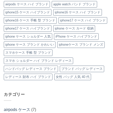
ハ
ー
さ
ド
人
airpods ケース ハイ ブランド
apple watch バンド ブランド
イ
ス
れ
風
の
ブ
の
る
ベ
た
iphone15 ケース ハイブランド
iphone16 ケース ハイ ブランド
ラ
魅
「ル
ル
め
ン
力
イ・
ト
の
ド
を
ヴ
付
「ハ
iphone16 ケース 手帳 型 ブランド
iphone17 ケース ハイ ブランド
iPhone
徹
ィ
き
イ
ケ
底
ト
iPhone
ブ
iphone17 ケース ハイブランド
iphone ケース カード 収納
ー
レ
ン
ケ
ラ
ス
ビ
iPhone
ー
ン
の
ュ
ケ
ス
ド
iphone ケース ショルダー 人気
iPhone ケース ハイブランド
ご
ー！
ー
へ
風
紹
へ
ス」
の
レ
iphone ケース ブランド かわいい
iphoneケース ブランド メンズ
介
の
へ
ザ
の
ー
iPhone
へ
スマホケース 手帳 型 ブランド
ケ
の
ー
スマホ ショルダー ハイ ブランド レディース
ス」
特
ハンドバッグ レディース ブランド
ブランド バッグ レディース
集
へ
の
レディース 財布 ハイ ブランド
女性 バッグ 人気 40 代
カテゴリー
airpods ケース
(7)