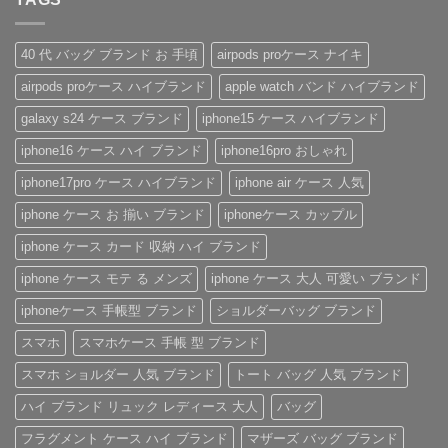
群！
ヴ
に
い
ま
は
シ
ィ
も
安
せ
ま
ョ
ト
お
心
ん
だ
ル
ン・
す
感
あ
40 代 バッグ ブランド お 手頃
airpods proケース ナイキ
ダ
グ
す
を、
り
ー
ッ
め！
美
ま
airpods proケース ハイブランド
apple watch バンド ハイブランド
ス
チ
性
し
せ
ト
風
別
く。
ん
ラ
手
を
憧
galaxy s24 ケース ブランド
iphone15 ケース ハイブランド
ッ
帳
問
れ
プ
型
わ
ブ
iphone16 ケース ハイ ブランド
iphone16pro おしゃれ
付
iPhone
ず
ラ
き
ケ
愛
ン
ハ
ー
さ
ド
iphone17pro ケース ハイブランド
iphone air ケース 人気
イ
ス
れ
風
ブ
の
る
ベ
iphone ケース お 揃い ブランド
iphoneケース カップル
ラ
魅
「ル
ル
ン
力
イ・
ト
ド
を
ヴ
付
iphone ケース カード 収納 ハイ ブランド
iPhone
徹
ィ
き
ケ
底
ト
iPhone
iphone ケース モテ る メンズ
iphone ケース 大人 可愛い ブランド
ー
レ
ン
ケ
ス
ビ
iPhone
ー
の
ュ
ケ
ス
iphoneケース 手帳型 ブランド
ショルダーバッグ ブランド
ご
ー！
ー
へ
紹
へ
ス」
の
スマホ
スマホケース 手帳 型 ブランド
介
の
へ
の
へ
スマホ ショルダー 人気 ブランド
トート バッグ 人気 ブランド
の
ハイ ブランド リュック レディース 大人
バッグ
フラグメント ケース ハイ ブランド
マザーズ バッグ ブランド