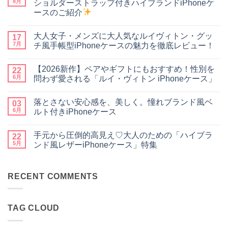
8月
ショルダーストラップ付きハイブランドiPhoneケ
ースのご紹介
【手
コ
ぶ
メ
大人女子・メンズに大人気なルイヴィトン・グッ
ら
17
ン
で
ト
7月
チ風手帳型iPhoneケースの魅力を徹底レビュー！
お
は
出
大
ま
コ
か
人
だ
メ
【2026新作】ペアやギフトにもおすすめ！性別を
け
女
22
あ
ン
♪】
子・
り
ト
6月
問わず愛される「ルイ・ヴィトン iPhoneケース」
収
メ
ま
は
納
ン
【2026
せ
ま
コ
力
ズ
新
ん
だ
メ
落とさない安心感を、美しく。憧れブランド風ベ
＆
に
作】
03
あ
ン
デ
大
ペ
り
ト
6月
ルト付きiPhoneケース
ザ
人
ア
ま
は
イ
気
や
落
せ
ま
コ
ン
な
ギ
と
ん
だ
メ
手元から圧倒的高見え♡大人のための「ハイブラ
性
ル
フ
さ
22
あ
ン
抜
イ
ト
な
り
ト
5月
ンド風レザーiPhoneケース」特集
群！
ヴ
に
い
ま
は
シ
ィ
も
安
手
せ
ま
コ
ョ
ト
お
心
元
ん
だ
メ
ル
ン・
す
感
か
あ
ン
ダ
グ
す
を、
ら
RECENT COMMENTS
り
ト
ー
ッ
め！
美
圧
ま
は
ス
チ
性
し
倒
せ
ま
ト
風
別
く。
的
ん
だ
ラ
手
を
憧
高
あ
TAG CLOUD
ッ
帳
問
れ
見
り
プ
型
わ
ブ
え
ま
付
iPhone
ず
ラ
♡
せ
き
ケ
愛
ン
大
ん