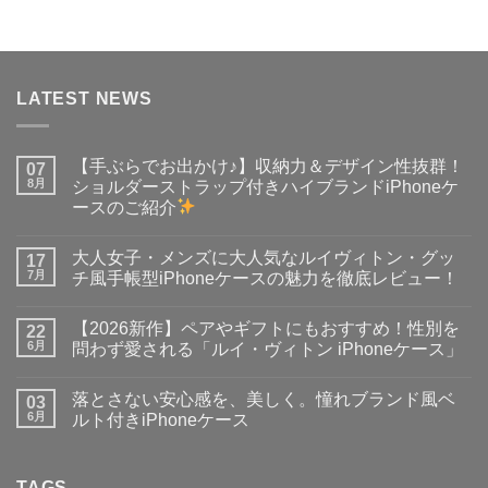
LATEST NEWS
【手ぶらでお出かけ♪】収納力＆デザイン性抜群！
07
8月
ショルダーストラップ付きハイブランドiPhoneケ
ースのご紹介
【手
コ
ぶ
メ
大人女子・メンズに大人気なルイヴィトン・グッ
ら
17
ン
で
ト
7月
チ風手帳型iPhoneケースの魅力を徹底レビュー！
お
は
出
大
ま
コ
か
人
だ
メ
【2026新作】ペアやギフトにもおすすめ！性別を
け
女
22
あ
ン
♪】
子・
り
ト
6月
問わず愛される「ルイ・ヴィトン iPhoneケース」
収
メ
ま
は
納
ン
【2026
せ
ま
コ
力
ズ
新
ん
だ
メ
落とさない安心感を、美しく。憧れブランド風ベ
＆
に
作】
03
あ
ン
デ
大
ペ
り
ト
6月
ルト付きiPhoneケース
ザ
人
ア
ま
は
イ
気
や
落
せ
ま
コ
ン
な
ギ
と
ん
だ
メ
性
ル
フ
さ
あ
ン
抜
イ
ト
な
TAGS
り
ト