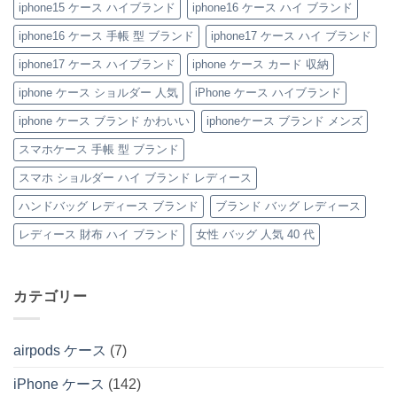
iphone15 ケース ハイブランド
iphone16 ケース ハイ ブランド
レ
ン
ケ
ラ
ゃ
ビ
iPhone
ー
ン
れ
ュ
ケ
ス
ド
す
iphone16 ケース 手帳 型 ブランド
iphone17 ケース ハイ ブランド
ー！
ー
へ
風
ぎ
へ
ス」
の
レ
る
iphone17 ケース ハイブランド
iphone ケース カード 収納
の
へ
ザ
モ
の
ー
ノ
iPhone
グ
iphone ケース ショルダー 人気
iPhone ケース ハイブランド
ケ
ラ
ー
ム
iphone ケース ブランド かわいい
iphoneケース ブランド メンズ
ス」
柄
特
手
集
帳
スマホケース 手帳 型 ブランド
へ
型
の
iPhone
スマホ ショルダー ハイ ブランド レディース
ケ
ー
ハンドバッグ レディース ブランド
ブランド バッグ レディース
ス
特
集
レディース 財布 ハイ ブランド
女性 バッグ 人気 40 代
へ
の
カテゴリー
airpods ケース
(7)
iPhone ケース
(142)