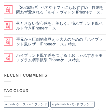
大
コ
人
メ
【2026新作】ペアやギフトにもおすすめ！性別を
女
22
ン
子・
ト
6月
問わず愛される「ルイ・ヴィトン iPhoneケース」
メ
は
ン
【2026
ま
コ
ズ
新
だ
メ
落とさない安心感を、美しく。憧れブランド風ベ
に
作】
03
あ
ン
大
ペ
り
ト
6月
ルト付きiPhoneケース
人
ア
ま
は
気
や
落
せ
ま
コ
な
ギ
と
ん
だ
メ
手元から圧倒的高見え♡大人のための「ハイブラ
ル
フ
さ
22
あ
ン
イ
ト
な
り
ト
5月
ンド風レザーiPhoneケース」特集
ヴ
に
い
ま
は
ィ
も
安
手
せ
ま
コ
ト
お
心
元
ん
だ
メ
ハイブランド風で差をつける！おしゃれすぎるモ
ン・
す
感
か
14
あ
ン
グ
す
を、
ら
り
ト
5月
ノグラム柄手帳型iPhoneケース特集
ッ
め！
美
圧
ま
は
チ
性
し
倒
ハ
せ
ま
コ
風
別
く。
的
イ
ん
だ
メ
手
を
憧
高
ブ
あ
ン
帳
問
れ
見
ラ
RECENT COMMENTS
り
ト
型
わ
ブ
え
ン
ま
は
iPhone
ず
ラ
♡
ド
せ
ま
ケ
愛
ン
大
風
ん
だ
ー
さ
ド
人
で
あ
TAG CLOUD
ス
れ
風
の
差
り
の
る
ベ
た
を
ま
魅
「ル
ル
め
つ
せ
力
イ・
ト
の
け
ん
を
ヴ
付
「ハ
る！
airpods ケース ハイ ブランド
apple watch バンド ブランド
徹
ィ
き
イ
お
底
ト
iPhone
ブ
し