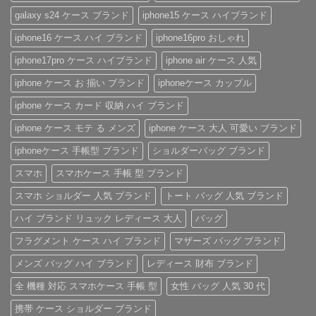
ケ
愛
ン
大
ん
ー
さ
ド
人
galaxy s24 ケース ブランド
iphone15 ケース ハイブランド
ス
れ
風
の
の
る
ベ
た
iphone16 ケース ハイ ブランド
iphone16pro おしゃれ
魅
「ル
ル
め
力
イ・
ト
の
を
ヴ
付
「ハ
iphone17pro ケース ハイブランド
iphone air ケース 人気
徹
ィ
き
イ
底
ト
iPhone
ブ
iphone ケース お 揃い ブランド
iphoneケース カップル
レ
ン
ケ
ラ
ビ
iPhone
ー
ン
ュ
ケ
ス
ド
iphone ケース カード 収納 ハイ ブランド
ー！
ー
へ
風
へ
ス」
の
レ
iphone ケース モテ る メンズ
iphone ケース 大人 可愛い ブランド
の
へ
ザ
の
ー
iPhone
iphoneケース 手帳型 ブランド
ショルダーバッグ ブランド
ケ
ー
スマホ
スマホケース 手帳 型 ブランド
ス」
特
集
スマホ ショルダー 人気 ブランド
トート バッグ 人気 ブランド
へ
の
ハイ ブランド リュック レディース 大人
バッグ
フラグメント ケース ハイ ブランド
マザーズ バッグ ブランド
メンズ バッグ ハイ ブランド
レディース 財布 ブランド
全 機種 対応 スマホケース 手帳 型
女性 バッグ 人気 30 代
携帯 ケース ショルダー ブランド