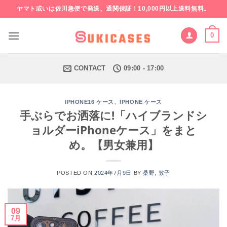
Skip
ヤマト或いは佐川急便で発送、通関保証！10,000円以上送料無料。
to
content
0
CONTACT
09:00 - 17:00
、
IPHONE16 ケース
IPHONE ケース
手ぶらでお洒落に!「ハイブランドシ
ョルダーiPhoneケース」をまと
め。【男女兼用】
POSTED ON
2024年7月9日
BY
桑野, 敦子
09
7月