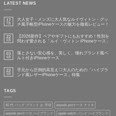
LATEST NEWS
大人女子・メンズに大人気なルイヴィトン・グッ
17
7月
チ風手帳型iPhoneケースの魅力を徹底レビュー！
大
コ
人
メ
【2026新作】ペアやギフトにもおすすめ！性別を
女
22
ン
子・
ト
6月
問わず愛される「ルイ・ヴィトン iPhoneケース」
メ
は
ン
【2026
ま
コ
ズ
新
だ
メ
落とさない安心感を、美しく。憧れブランド風ベ
に
作】
03
あ
ン
大
ペ
り
ト
6月
ルト付きiPhoneケース
人
ア
ま
は
気
や
落
せ
ま
コ
な
ギ
と
ん
だ
メ
手元から圧倒的高見え♡大人のための「ハイブラ
ル
フ
さ
22
あ
ン
イ
ト
な
り
ト
5月
ンド風レザーiPhoneケース」特集
ヴ
に
い
ま
は
ィ
も
安
手
せ
ま
コ
ト
お
心
元
ん
だ
メ
ン・
す
感
か
あ
ン
グ
す
を、
ら
TAGS
り
ト
ッ
め！
美
圧
ま
は
チ
性
し
倒
せ
ま
風
別
く。
的
ん
だ
手
を
憧
高
あ
40 代 バッグ ブランド お 手頃
airpods proケース ナイキ
帳
問
れ
見
り
型
わ
ブ
え
ま
airpods proケース ハイブランド
apple watch バンド ハイブランド
iPhone
ず
ラ
♡
せ