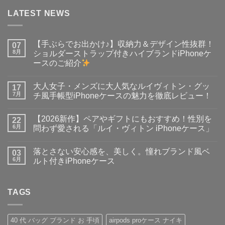
LATEST NEWS
【手ぶらでお出かけ♪】収納力＆デザイン性抜群！
07
8月
ショルダーストラップ付きハイブランドiPhoneケ
ースのご紹介
【手
コ
ぶ
メ
大人女子・メンズに大人気なルイヴィトン・グッ
ら
17
ン
で
ト
7月
チ風手帳型iPhoneケースの魅力を徹底レビュー！
お
は
出
大
ま
コ
か
人
だ
メ
【2026新作】ペアやギフトにもおすすめ！性別を
け
女
22
あ
ン
♪】
子・
り
ト
6月
問わず愛される「ルイ・ヴィトン iPhoneケース」
収
メ
ま
は
納
ン
【2026
せ
ま
コ
力
ズ
新
ん
だ
メ
落とさない安心感を、美しく。憧れブランド風ベ
＆
に
作】
03
あ
ン
デ
大
ペ
り
ト
6月
ルト付きiPhoneケース
ザ
人
ア
ま
は
イ
気
や
落
せ
ま
コ
ン
な
ギ
と
ん
だ
メ
性
ル
フ
さ
あ
ン
抜
イ
ト
な
TAGS
り
ト
群！
ヴ
に
い
ま
は
シ
ィ
も
安
せ
ま
ョ
ト
お
心
ん
だ
ル
ン・
す
感
あ
40 代 バッグ ブランド お 手頃
airpods proケース ナイキ
ダ
グ
す
を、
り