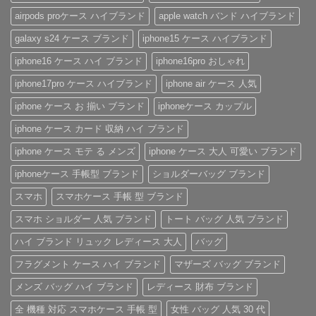
ー
ッ
め！
美
ま
airpods proケース ハイブランド
apple watch バンド ハイブランド
ス
チ
性
し
せ
ト
風
別
く。
ん
ラ
手
を
憧
galaxy s24 ケース ブランド
iphone15 ケース ハイブランド
ッ
帳
問
れ
プ
型
わ
ブ
iphone16 ケース ハイ ブランド
iphone16pro おしゃれ
付
iPhone
ず
ラ
き
ケ
愛
ン
ハ
ー
さ
ド
iphone17pro ケース ハイブランド
iphone air ケース 人気
イ
ス
れ
風
ブ
の
る
ベ
iphone ケース お 揃い ブランド
iphoneケース カップル
ラ
魅
「ル
ル
ン
力
イ・
ト
ド
を
ヴ
付
iphone ケース カード 収納 ハイ ブランド
iPhone
徹
ィ
き
ケ
底
ト
iPhone
iphone ケース モテ る メンズ
iphone ケース 大人 可愛い ブランド
ー
レ
ン
ケ
ス
ビ
iPhone
ー
の
ュ
ケ
ス
iphoneケース 手帳型 ブランド
ショルダーバッグ ブランド
ご
ー！
ー
へ
紹
へ
ス」
の
スマホ
スマホケース 手帳 型 ブランド
介
の
へ
の
へ
スマホ ショルダー 人気 ブランド
トート バッグ 人気 ブランド
の
ハイ ブランド リュック レディース 大人
バッグ
フラグメント ケース ハイ ブランド
マザーズ バッグ ブランド
メンズ バッグ ハイ ブランド
レディース 財布 ブランド
全 機種 対応 スマホケース 手帳 型
女性 バッグ 人気 30 代