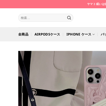
Skip
ヤマト或いは
to
content
検
索
対
象:
全商品
AIRPODSケース
IPHONE ケース
バ