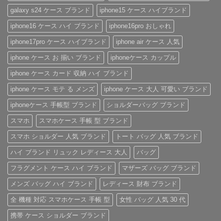
ト
風
別
く。
ん
ラ
手
を
憧
galaxy s24 ケース ブランド
iphone15 ケース ハイブランド
ッ
帳
問
れ
プ
型
わ
ブ
iphone16 ケース ハイ ブランド
iphone16pro おしゃれ
付
iPhone
ず
ラ
き
ケ
愛
ン
ハ
ー
さ
ド
iphone17pro ケース ハイブランド
iphone air ケース 人気
イ
ス
れ
風
ブ
の
る
ベ
iphone ケース お 揃い ブランド
iphoneケース カップル
ラ
魅
「ル
ル
ン
力
イ・
ト
ド
を
ヴ
付
iphone ケース カード 収納 ハイ ブランド
iPhone
徹
ィ
き
ケ
底
ト
iPhone
iphone ケース モテ る メンズ
iphone ケース 大人 可愛い ブランド
ー
レ
ン
ケ
ス
ビ
iPhone
ー
の
ュ
ケ
ス
iphoneケース 手帳型 ブランド
ショルダーバッグ ブランド
ご
ー！
ー
へ
紹
へ
ス」
の
スマホ
スマホケース 手帳 型 ブランド
介
の
へ
の
へ
スマホ ショルダー 人気 ブランド
トート バッグ 人気 ブランド
の
ハイ ブランド リュック レディース 大人
バッグ
フラグメント ケース ハイ ブランド
マザーズ バッグ ブランド
メンズ バッグ ハイ ブランド
レディース 財布 ブランド
全 機種 対応 スマホケース 手帳 型
女性 バッグ 人気 30 代
携帯 ケース ショルダー ブランド