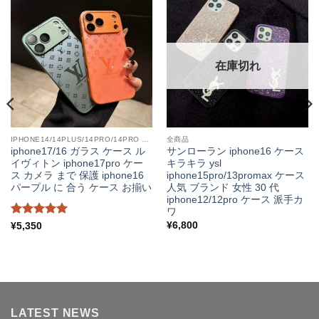
在庫切れ
IPHONE14/14PLUS/14PRO/14PRO MAX
全商品
iphone17/16 ガラス ケース ル
サンローラン iphone16 ケース
イヴィトン iphone17pro ケー
キラキラ ysl
ス カメラ まで 保護 iphone16
iphone15pro/13promax ケース
パープル に 合う ケース お揃い
人気 ブランド 女性 30 代
iphone12/12pro ケース 派手カ
ワ
5段階中
5
¥
6,800
¥
5,350
の評価
LATEST NEWS