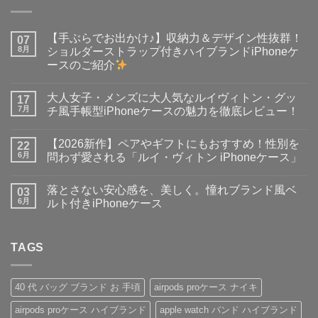
【手ぶらでお出かけ♪】収納力＆デザイン性抜群！
07
8月
ショルダーストラップ付きハイブランドiPhoneケ
ースのご紹介
【手
コ
ぶ
メ
大人女子・メンズに大人気なルイヴィトン・グッ
ら
17
ン
で
ト
7月
チ風手帳型iPhoneケースの魅力を徹底レビュー！
お
は
出
大
ま
コ
か
人
だ
メ
【2026新作】ペアやギフトにもおすすめ！性別を
け
女
22
あ
ン
♪】
子・
り
ト
6月
問わず愛される「ルイ・ヴィトン iPhoneケース」
収
メ
ま
は
納
ン
【2026
せ
ま
コ
力
ズ
新
ん
だ
メ
落とさない安心感を、美しく。憧れブランド風ベ
＆
に
作】
03
あ
ン
デ
大
ペ
り
ト
6月
ルト付きiPhoneケース
ザ
人
ア
ま
は
イ
気
や
落
せ
ま
コ
ン
な
ギ
と
ん
だ
メ
性
ル
フ
さ
あ
ン
抜
イ
ト
な
TAGS
り
ト
群！
ヴ
に
い
ま
は
シ
ィ
も
安
せ
ま
ョ
ト
お
心
ん
だ
ル
ン・
す
感
あ
40 代 バッグ ブランド お 手頃
airpods proケース ナイキ
ダ
グ
す
を、
り
ー
ッ
め！
美
ま
airpods proケース ハイブランド
apple watch バンド ハイブランド
ス
チ
性
し
せ