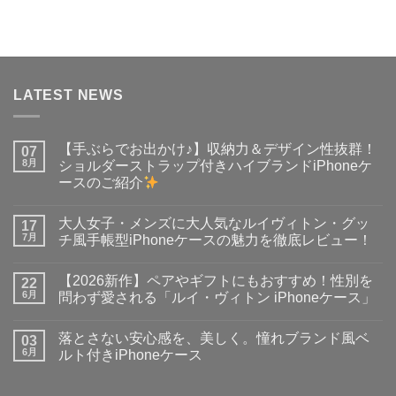
の評価
価
の
格
価
は
格
¥6,500
は
で
¥5,999
し
で
た。
す。
LATEST NEWS
【手ぶらでお出かけ♪】収納力＆デザイン性抜群！
07
8月
ショルダーストラップ付きハイブランドiPhoneケ
ースのご紹介
【手
コ
ぶ
メ
大人女子・メンズに大人気なルイヴィトン・グッ
ら
17
ン
で
ト
7月
チ風手帳型iPhoneケースの魅力を徹底レビュー！
お
は
出
大
ま
コ
か
人
だ
メ
【2026新作】ペアやギフトにもおすすめ！性別を
け
女
22
あ
ン
♪】
子・
り
ト
6月
問わず愛される「ルイ・ヴィトン iPhoneケース」
収
メ
ま
は
納
ン
【2026
せ
ま
コ
力
ズ
新
ん
だ
メ
落とさない安心感を、美しく。憧れブランド風ベ
＆
に
作】
03
あ
ン
デ
大
ペ
り
ト
6月
ルト付きiPhoneケース
ザ
人
ア
ま
は
イ
気
や
落
せ
ま
コ
ン
な
ギ
と
ん
だ
メ
性
ル
フ
さ