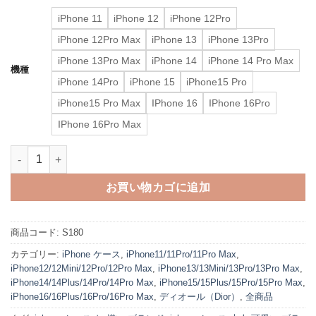
iPhone 11
iPhone 12
iPhone 12Pro
iPhone 12Pro Max
iPhone 13
iPhone 13Pro
iPhone 13Pro Max
iPhone 14
iPhone 14 Pro Max
機種
iPhone 14Pro
iPhone 15
iPhone15 Pro
iPhone15 Pro Max
IPhone 16
IPhone 16Pro
IPhone 16Pro Max
iphone16 ケース dior iphone16pro ケース ハイ ブランド ディオ
お買い物カゴに追加
商品コード:
S180
カテゴリー:
iPhone ケース
,
iPhone11/11Pro/11Pro Max
,
iPhone12/12Mini/12Pro/12Pro Max
,
iPhone13/13Mini/13Pro/13Pro Max
,
iPhone14/14Plus/14Pro/14Pro Max
,
iPhone15/15Plus/15Pro/15Pro Max
,
iPhone16/16Plus/16Pro/16Pro Max
,
ディオール（Dior）
,
全商品