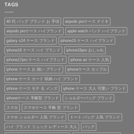
あ
ン
抜
イ
ト
な
TAGS
り
ト
群！
ヴ
に
い
ま
は
シ
ィ
も
安
せ
ま
ョ
ト
お
心
ん
だ
ル
ン・
す
感
あ
40 代 バッグ ブランド お 手頃
airpods proケース ナイキ
ダ
グ
す
を、
り
ー
ッ
め！
美
ま
airpods proケース ハイブランド
apple watch バンド ハイブランド
ス
チ
性
し
せ
ト
風
別
く。
ん
ラ
手
を
憧
galaxy s24 ケース ブランド
iphone15 ケース ハイブランド
ッ
帳
問
れ
プ
型
わ
ブ
iphone16 ケース ハイ ブランド
iphone16pro おしゃれ
付
iPhone
ず
ラ
き
ケ
愛
ン
ハ
ー
さ
ド
iphone17pro ケース ハイブランド
iphone air ケース 人気
イ
ス
れ
風
ブ
の
る
ベ
iphone ケース お 揃い ブランド
iphoneケース カップル
ラ
魅
「ル
ル
ン
力
イ・
ト
ド
を
ヴ
付
iphone ケース カード 収納 ハイ ブランド
iPhone
徹
ィ
き
ケ
底
ト
iPhone
iphone ケース モテ る メンズ
iphone ケース 大人 可愛い ブランド
ー
レ
ン
ケ
ス
ビ
iPhone
ー
の
ュ
ケ
ス
iphoneケース 手帳型 ブランド
ショルダーバッグ ブランド
ご
ー！
ー
へ
紹
へ
ス」
の
スマホ
スマホケース 手帳 型 ブランド
介
の
へ
の
へ
スマホ ショルダー 人気 ブランド
トート バッグ 人気 ブランド
の
ハイ ブランド リュック レディース 大人
バッグ