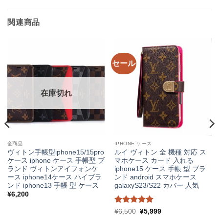
関連商品
セール
在庫切れ
全商品
IPHONE ケース
ヴィトン手帳型iphone15/15pro
ルイ ヴィトン 全 機種 対応 ス
ケース iphone ケース 手帳型 ブ
マホケース カード 入れる
ランド ヴィトンアイフォンケ
iphone15 ケース 手帳 型 ブラ
ース iphone14ケース ハイブラ
ンド android スマホケース
ンド iphone13 手帳 型 ケース
galaxyS23/S22 カバー 人気
¥
6,200
5段階中
元
5
現
¥
6,500
¥
5,999
の
在