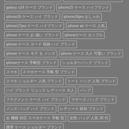
ケ
愛
ン
大
ん
ー
さ
ド
人
galaxy s24 ケース ブランド
iphone15 ケース ハイブランド
ス
れ
風
の
の
る
ベ
た
iphone16 ケース ハイ ブランド
iphone16pro おしゃれ
魅
「ル
ル
め
力
イ・
ト
の
を
ヴ
付
「ハ
iphone17pro ケース ハイブランド
iphone air ケース 人気
徹
ィ
き
イ
底
ト
iPhone
ブ
iphone ケース お 揃い ブランド
iphoneケース カップル
レ
ン
ケ
ラ
ビ
iPhone
ー
ン
ュ
ケ
ス
ド
iphone ケース カード 収納 ハイ ブランド
ー！
ー
へ
風
へ
ス」
の
レ
iphone ケース モテ る メンズ
iphone ケース 大人 可愛い ブランド
の
へ
ザ
の
ー
iPhone
iphoneケース 手帳型 ブランド
ショルダーバッグ ブランド
ケ
ー
スマホ
スマホケース 手帳 型 ブランド
ス」
特
集
スマホ ショルダー 人気 ブランド
トート バッグ 人気 ブランド
へ
の
ハイ ブランド リュック レディース 大人
バッグ
フラグメント ケース ハイ ブランド
マザーズ バッグ ブランド
メンズ バッグ ハイ ブランド
レディース 財布 ブランド
全 機種 対応 スマホケース 手帳 型
女性 バッグ 人気 30 代
携帯 ケース ショルダー ブランド