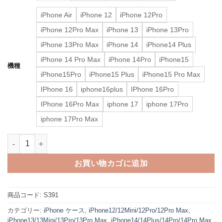
iPhone Air
iPhone 12
iPhone 12Pro
iPhone 12Pro Max
iPhone 13
iPhone 13Pro
iPhone 13Pro Max
iPhone 14
iPhone14 Plus
iPhone 14 Pro Max
iPhone 14Pro
iPhone15
機種
iPhone15Pro
iPhone15 Plus
iPhone15 Pro Max
IPhone 16
iphone16plus
IPhone 16Pro
IPhone 16Pro Max
iphone 17
iphone 17Pro
iphone 17Pro Max
iphone17 ケース グッチ パロディ iphone air/17pro/17pr
お買い物カゴに追加
商品コード:
S391
カテゴリー:
iPhone ケース
,
iPhone12/12Mini/12Pro/12Pro Max
,
iPhone13/13Mini/13Pro/13Pro Max
,
iPhone14/14Plus/14Pro/14Pro Max
,