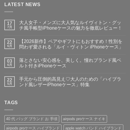
LATEST NEWS
大人女子・メンズに大人気なルイヴィトン・グッ
17
7月
チ風手帳型iPhoneケースの魅力を徹底レビュー！
大
コ
人
メ
【2026新作】ペアやギフトにもおすすめ！性別を
女
22
ン
子・
ト
6月
問わず愛される「ルイ・ヴィトン iPhoneケース」
メ
は
ン
【2026
ま
コ
ズ
新
だ
メ
落とさない安心感を、美しく。憧れブランド風ベ
に
作】
03
あ
ン
大
ペ
り
ト
6月
ルト付きiPhoneケース
人
ア
ま
は
気
や
落
せ
ま
コ
な
ギ
と
ん
だ
メ
手元から圧倒的高見え♡大人のための「ハイブラ
ル
フ
さ
22
あ
ン
イ
ト
な
り
ト
5月
ンド風レザーiPhoneケース」特集
ヴ
に
い
ま
は
ィ
も
安
手
せ
ま
コ
ト
お
心
元
ん
だ
メ
ン・
す
感
か
あ
ン
グ
す
を、
ら
TAGS
り
ト
ッ
め！
美
圧
ま
は
チ
性
し
倒
せ
ま
風
別
く。
的
ん
だ
手
を
憧
高
あ
40 代 バッグ ブランド お 手頃
airpods proケース ナイキ
帳
問
れ
見
り
型
わ
ブ
え
ま
airpods proケース ハイブランド
apple watch バンド ハイブランド
iPhone
ず
ラ
♡
せ