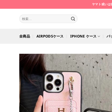
Skip
ヤマト或いは
to
content
検
索
対
象:
全商品
AIRPODSケース
IPHONE ケース
バ