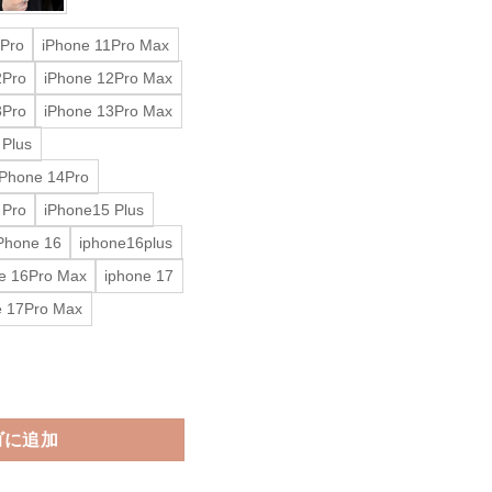
1Pro
iPhone 11Pro Max
2Pro
iPhone 12Pro Max
3Pro
iPhone 13Pro Max
 Plus
iPhone 14Pro
 Pro
iPhone15 Plus
Phone 16
iphone16plus
e 16Pro Max
iphone 17
e 17Pro Max
ース iphone16/15プロ ケース チャーム 付き iphone14/13/12 ケ
ゴに追加