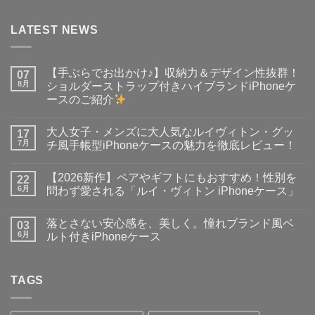
LATEST NEWS
【手ぶらでお出かけ♪】収納力＆デザイン性抜群！
07
8月
ショルダーストラップ付きハイブランドiPhoneケ
ースのご紹介
【手
コ
ぶ
メ
大人女子・メンズに大人気なルイヴィトン・グッ
ら
17
ン
で
ト
7月
チ風手帳型iPhoneケースの魅力を徹底レビュー！
お
は
出
大
ま
コ
か
人
だ
メ
【2026新作】ペアやギフトにもおすすめ！性別を
け
女
22
あ
ン
♪】
子・
り
ト
6月
問わず愛される「ルイ・ヴィトン iPhoneケース」
収
メ
ま
は
納
ン
【2026
せ
ま
コ
力
ズ
新
ん
だ
メ
落とさない安心感を、美しく。憧れブランド風ベ
＆
に
作】
03
あ
ン
デ
大
ペ
り
ト
6月
ルト付きiPhoneケース
ザ
人
ア
ま
は
イ
気
や
落
せ
ま
コ
ン
な
ギ
と
ん
だ
メ
性
ル
フ
さ
あ
ン
抜
イ
ト
な
TAGS
り
ト
群！
ヴ
に
い
ま
は
シ
ィ
も
安
せ
ま
ョ
ト
お
心
ん
だ
ル
ン・
す
感