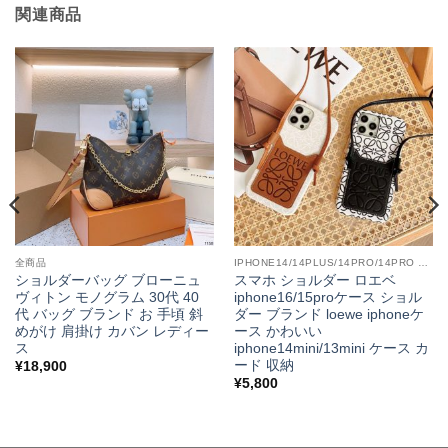
関連商品
全商品
IPHONE14/14PLUS/14PRO/14PRO MAX
ショルダーバッグ ブローニュ
スマホ ショルダー ロエベ
ヴィトン モノグラム 30代 40
iphone16/15proケース ショル
代 バッグ ブランド お 手頃 斜
ダー ブランド loewe iphoneケ
めがけ 肩掛け カバン レディー
ース かわいい
ス
iphone14mini/13mini ケース カ
ード 収納
¥
18,900
¥
5,800