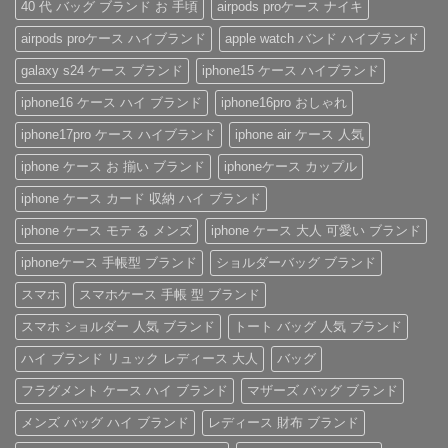
あ
40 代 バッグ ブランド お 手頃
airpods proケース ナイキ
ダ
グ
す
を、
り
ー
ッ
め！
美
ま
airpods proケース ハイブランド
apple watch バンド ハイブランド
ス
チ
性
し
せ
ト
風
別
く。
ん
ラ
手
を
憧
galaxy s24 ケース ブランド
iphone15 ケース ハイブランド
ッ
帳
問
れ
プ
型
わ
ブ
iphone16 ケース ハイ ブランド
iphone16pro おしゃれ
付
iPhone
ず
ラ
き
ケ
愛
ン
ハ
ー
さ
ド
iphone17pro ケース ハイブランド
iphone air ケース 人気
イ
ス
れ
風
ブ
の
る
ベ
iphone ケース お 揃い ブランド
iphoneケース カップル
ラ
魅
「ル
ル
ン
力
イ・
ト
ド
を
ヴ
付
iphone ケース カード 収納 ハイ ブランド
iPhone
徹
ィ
き
ケ
底
ト
iPhone
iphone ケース モテ る メンズ
iphone ケース 大人 可愛い ブランド
ー
レ
ン
ケ
ス
ビ
iPhone
ー
の
ュ
ケ
ス
iphoneケース 手帳型 ブランド
ショルダーバッグ ブランド
ご
ー！
ー
へ
紹
へ
ス」
の
スマホ
スマホケース 手帳 型 ブランド
介
の
へ
の
へ
スマホ ショルダー 人気 ブランド
トート バッグ 人気 ブランド
の
ハイ ブランド リュック レディース 大人
バッグ
フラグメント ケース ハイ ブランド
マザーズ バッグ ブランド
メンズ バッグ ハイ ブランド
レディース 財布 ブランド