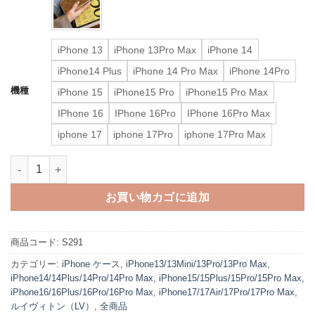
iPhone 13
iPhone 13Pro Max
iPhone 14
iPhone14 Plus
iPhone 14 Pro Max
iPhone 14Pro
機種
iPhone 15
iPhone15 Pro
iPhone15 Pro Max
IPhone 16
IPhone 16Pro
IPhone 16Pro Max
iphone 17
iphone 17Pro
iphone 17Pro Max
ルイ ヴィトン iphone17/17pro ケース ヴィトン ダミエ iphoneケー
お買い物カゴに追加
商品コード:
S291
カテゴリー:
iPhone ケース
,
iPhone13/13Mini/13Pro/13Pro Max
,
iPhone14/14Plus/14Pro/14Pro Max
,
iPhone15/15Plus/15Pro/15Pro Max
,
iPhone16/16Plus/16Pro/16Pro Max
,
iPhone17/17Air/17Pro/17Pro Max
,
ルイヴィトン（LV）
,
全商品