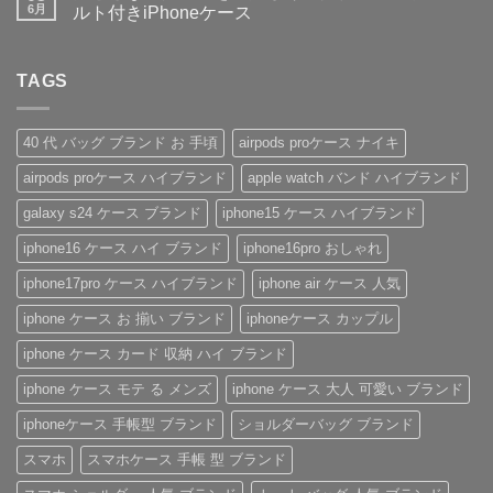
デ
大
ペ
り
ト
6月
ルト付きiPhoneケース
ザ
人
ア
ま
は
イ
気
や
落
せ
ま
コ
ン
な
ギ
と
ん
だ
メ
性
ル
フ
さ
あ
ン
抜
イ
ト
な
TAGS
り
ト
群！
ヴ
に
い
ま
は
シ
ィ
も
安
せ
ま
ョ
ト
お
心
ん
だ
ル
ン・
す
感
あ
40 代 バッグ ブランド お 手頃
airpods proケース ナイキ
ダ
グ
す
を、
り
ー
ッ
め！
美
ま
airpods proケース ハイブランド
apple watch バンド ハイブランド
ス
チ
性
し
せ
ト
風
別
く。
ん
ラ
手
を
憧
galaxy s24 ケース ブランド
iphone15 ケース ハイブランド
ッ
帳
問
れ
プ
型
わ
ブ
iphone16 ケース ハイ ブランド
iphone16pro おしゃれ
付
iPhone
ず
ラ
き
ケ
愛
ン
ハ
ー
さ
ド
iphone17pro ケース ハイブランド
iphone air ケース 人気
イ
ス
れ
風
ブ
の
る
ベ
iphone ケース お 揃い ブランド
iphoneケース カップル
ラ
魅
「ル
ル
ン
力
イ・
ト
ド
を
ヴ
付
iphone ケース カード 収納 ハイ ブランド
iPhone
徹
ィ
き
ケ
底
ト
iPhone
iphone ケース モテ る メンズ
iphone ケース 大人 可愛い ブランド
ー
レ
ン
ケ
ス
ビ
iPhone
ー
の
ュ
ケ
ス
iphoneケース 手帳型 ブランド
ショルダーバッグ ブランド
ご
ー！
ー
へ
紹
へ
ス」
の
スマホ
スマホケース 手帳 型 ブランド
介
の
へ
の
へ