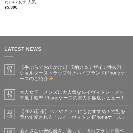
わいい 女子 人気
¥
5,300
LATEST NEWS
【手ぶらでお出かけ♪】収納力＆デザイン性抜群！
07
8月
ショルダーストラップ付きハイブランドiPhoneケ
ースのご紹介
【手
コ
ぶ
メ
大人女子・メンズに大人気なルイヴィトン・グッ
ら
17
ン
で
ト
7月
チ風手帳型iPhoneケースの魅力を徹底レビュー！
お
は
出
大
ま
コ
か
人
だ
メ
【2026新作】ペアやギフトにもおすすめ！性別を
け
女
22
あ
ン
♪】
子・
り
ト
6月
問わず愛される「ルイ・ヴィトン iPhoneケース」
収
メ
ま
は
納
ン
【2026
せ
ま
コ
力
ズ
新
ん
だ
メ
落とさない安心感を、美しく。憧れブランド風ベ
＆
に
作】
03
あ
ン