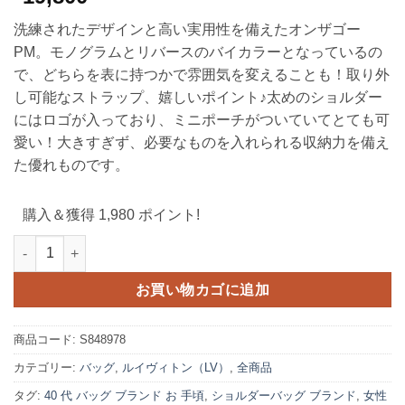
洗練されたデザインと高い実用性を備えたオンザゴー
PM。モノグラムとリバースのバイカラーとなっているの
で、どちらを表に持つかで雰囲気を変えることも！取り外
し可能なストラップ、嬉しいポイント♪太めのショルダー
にはロゴが入っており、ミニポーチがついていてとても可
愛い！大きすぎず、必要なものを入れられる収納力を備え
た優れものです。
購入＆獲得 1,980 ポイント!
ヴィトン オンザゴー pm ルイ ヴィトン バッグ コピー ハンドバッグ ハ
お買い物カゴに追加
商品コード:
S848978
カテゴリー:
バッグ
,
ルイヴィトン（LV）
,
全商品
タグ:
40 代 バッグ ブランド お 手頃
,
ショルダーバッグ ブランド
,
女性