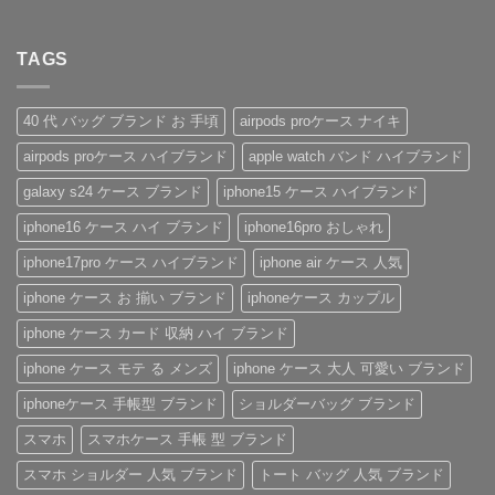
イ
気
や
落
せ
ま
コ
ン
な
ギ
と
ん
だ
メ
性
ル
フ
さ
あ
ン
抜
イ
ト
な
TAGS
り
ト
群！
ヴ
に
い
ま
は
シ
ィ
も
安
せ
ま
ョ
ト
お
心
ん
だ
ル
ン・
す
感
あ
40 代 バッグ ブランド お 手頃
airpods proケース ナイキ
ダ
グ
す
を、
り
ー
ッ
め！
美
ま
airpods proケース ハイブランド
apple watch バンド ハイブランド
ス
チ
性
し
せ
ト
風
別
く。
ん
ラ
手
を
憧
galaxy s24 ケース ブランド
iphone15 ケース ハイブランド
ッ
帳
問
れ
プ
型
わ
ブ
iphone16 ケース ハイ ブランド
iphone16pro おしゃれ
付
iPhone
ず
ラ
き
ケ
愛
ン
ハ
ー
さ
ド
iphone17pro ケース ハイブランド
iphone air ケース 人気
イ
ス
れ
風
ブ
の
る
ベ
iphone ケース お 揃い ブランド
iphoneケース カップル
ラ
魅
「ル
ル
ン
力
イ・
ト
ド
を
ヴ
付
iphone ケース カード 収納 ハイ ブランド
iPhone
徹
ィ
き
ケ
底
ト
iPhone
iphone ケース モテ る メンズ
iphone ケース 大人 可愛い ブランド
ー
レ
ン
ケ
ス
ビ
iPhone
ー
の
ュ
ケ
ス
iphoneケース 手帳型 ブランド
ショルダーバッグ ブランド
ご
ー！
ー
へ
紹
へ
ス」
の
スマホ
スマホケース 手帳 型 ブランド
介
の
へ
の
へ
スマホ ショルダー 人気 ブランド
トート バッグ 人気 ブランド
の