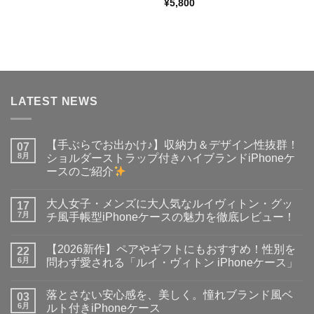
¥
5,800
LATEST NEWS
【手ぶらでお出かけ♪】収納力＆デザイン性抜群！
07
8月
ショルダーストラップ付きハイブランドiPhoneケ
ースのご紹介
【手
コ
ぶ
メ
大人女子・メンズに大人気なルイヴィトン・グッ
ら
17
ン
で
ト
7月
チ風手帳型iPhoneケースの魅力を徹底レビュー！
お
は
出
大
ま
コ
か
人
だ
メ
【2026新作】ペアやギフトにもおすすめ！性別を
け
女
22
あ
ン
♪】
子・
り
ト
6月
問わず愛される「ルイ・ヴィトン iPhoneケース」
収
メ
ま
は
納
ン
【2026
せ
ま
コ
力
ズ
新
ん
だ
メ
落とさない安心感を、美しく。憧れブランド風ベ
＆
に
作】
03
あ
ン
デ
大
ペ
り
ト
6月
ルト付きiPhoneケース
ザ
人
ア
ま
は