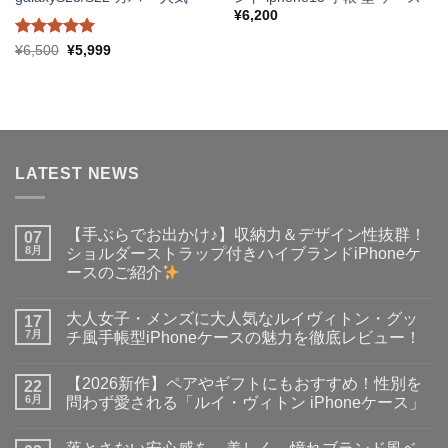
¥
6,200
5段階中
元
5
現
¥
6,500
¥
5,999
の
在
の評価
価
の
格
価
は
格
¥6,500
は
で
¥5,999
し
で
た。
す。
LATEST NEWS
【手ぶらでお出かけ♪】収納力＆デザイン性抜群！
07
8月
ショルダーストラップ付きハイブランドiPhoneケ
ースのご紹介
【手
コ
ぶ
メ
大人女子・メンズに大人気なルイヴィトン・グッ
ら
17
ン
で
ト
7月
チ風手帳型iPhoneケースの魅力を徹底レビュー！
お
は
出
大
ま
コ
か
人
だ
メ
【2026新作】ペアやギフトにもおすすめ！性別を
け
女
22
あ
ン
♪】
子・
り
ト
6月
問わず愛される「ルイ・ヴィトン iPhoneケース」
収
メ
ま
は
納
ン
【2026
せ
ま
コ
力
ズ
新
ん
だ
メ