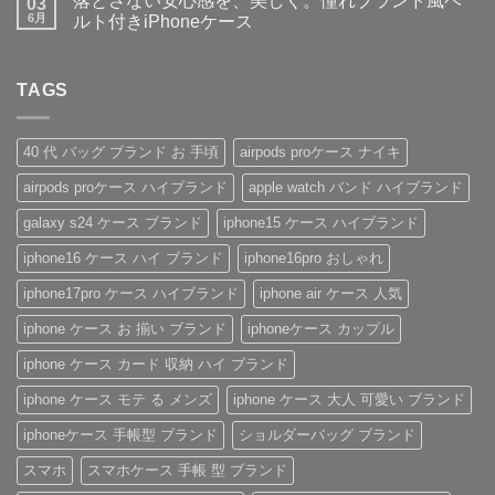
落とさない安心感を、美しく。憧れブランド風ベ
＆
に
作】
03
あ
ン
デ
大
ペ
り
ト
6月
ルト付きiPhoneケース
ザ
人
ア
ま
は
イ
気
や
落
せ
ま
コ
ン
な
ギ
と
ん
だ
メ
性
ル
フ
さ
あ
ン
抜
イ
ト
な
TAGS
り
ト
群！
ヴ
に
い
ま
は
シ
ィ
も
安
せ
ま
ョ
ト
お
心
ん
だ
ル
ン・
す
感
あ
40 代 バッグ ブランド お 手頃
airpods proケース ナイキ
ダ
グ
す
を、
り
ー
ッ
め！
美
ま
airpods proケース ハイブランド
apple watch バンド ハイブランド
ス
チ
性
し
せ
ト
風
別
く。
ん
ラ
手
を
憧
galaxy s24 ケース ブランド
iphone15 ケース ハイブランド
ッ
帳
問
れ
プ
型
わ
ブ
iphone16 ケース ハイ ブランド
iphone16pro おしゃれ
付
iPhone
ず
ラ
き
ケ
愛
ン
ハ
ー
さ
ド
iphone17pro ケース ハイブランド
iphone air ケース 人気
イ
ス
れ
風
ブ
の
る
ベ
iphone ケース お 揃い ブランド
iphoneケース カップル
ラ
魅
「ル
ル
ン
力
イ・
ト
ド
を
ヴ
付
iphone ケース カード 収納 ハイ ブランド
iPhone
徹
ィ
き
ケ
底
ト
iPhone
iphone ケース モテ る メンズ
iphone ケース 大人 可愛い ブランド
ー
レ
ン
ケ
ス
ビ
iPhone
ー
の
ュ
ケ
ス
iphoneケース 手帳型 ブランド
ショルダーバッグ ブランド
ご
ー！
ー
へ
紹
へ
ス」
の
スマホ
スマホケース 手帳 型 ブランド
介
の
へ
の