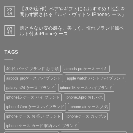
出
大
ま
コ
か
人
だ
メ
【2026新作】ペアやギフトにもおすすめ！性別を
け
女
22
あ
ン
♪】
子・
り
ト
6月
問わず愛される「ルイ・ヴィトン iPhoneケース」
収
メ
ま
は
納
ン
【2026
せ
ま
コ
力
ズ
新
ん
だ
メ
落とさない安心感を、美しく。憧れブランド風ベ
＆
に
作】
03
あ
ン
デ
大
ペ
り
ト
6月
ルト付きiPhoneケース
ザ
人
ア
ま
は
イ
気
や
落
せ
ま
コ
ン
な
ギ
と
ん
だ
メ
性
ル
フ
さ
あ
ン
抜
イ
ト
な
TAGS
り
ト
群！
ヴ
に
い
ま
は
シ
ィ
も
安
せ
ま
ョ
ト
お
心
ん
だ
ル
ン・
す
感
あ
40 代 バッグ ブランド お 手頃
airpods proケース ナイキ
ダ
グ
す
を、
り
ー
ッ
め！
美
ま
airpods proケース ハイブランド
apple watch バンド ハイブランド
ス
チ
性
し
せ
ト
風
別
く。
ん
ラ
手
を
憧
galaxy s24 ケース ブランド
iphone15 ケース ハイブランド
ッ
帳
問
れ
プ
型
わ
ブ
iphone16 ケース ハイ ブランド
iphone16pro おしゃれ
付
iPhone
ず
ラ
き
ケ
愛
ン
ハ
ー
さ
ド
iphone17pro ケース ハイブランド
iphone air ケース 人気
イ
ス
れ
風
ブ
の
る
ベ
iphone ケース お 揃い ブランド
iphoneケース カップル
ラ
魅
「ル
ル
ン
力
イ・
ト
ド
を
ヴ
付
iphone ケース カード 収納 ハイ ブランド
iPhone
徹
ィ
き
ケ
底
ト
iPhone