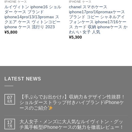
IPHONE ケース
IPHONE ケース
ルイヴィトン iphone16 ショル
chanel スマホケース
ダー ケース ブランド
iphone17pro/16promaxケース
iphone14pro/13/13promax ス
ブランド コピー シャネルアイ
クエア ケース ヴィトンコピー
フォンケース iphone17/16ケー
iphone ケース 流行り 2023
ス カード 収納 iphoneケース か
わいい 女子 人気
¥
5,800
¥
5,300
LATEST NEWS
【手ぶらでお出かけ♪】収納力＆デザイン性抜群！
07
8月
ショルダーストラップ付きハイブランドiPhoneケ
ースのご紹介
【手
コ
ぶ
メ
大人女子・メンズに大人気なルイヴィトン・グッ
ら
17
ン
で
ト
7月
チ風手帳型iPhoneケースの魅力を徹底レビュー！
お
は