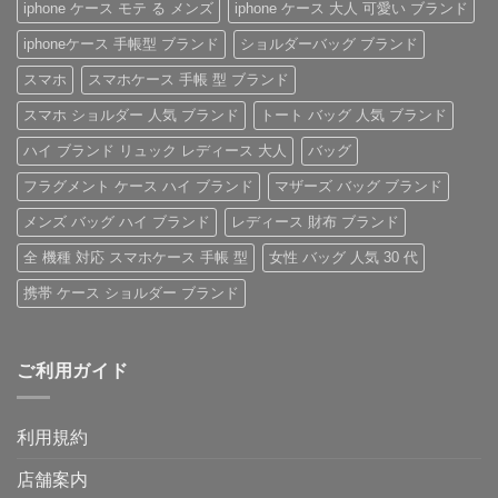
iphone ケース モテ る メンズ
iphone ケース 大人 可愛い ブランド
ー
レ
ン
ケ
ス
ビ
iPhone
ー
の
ュ
ケ
ス
iphoneケース 手帳型 ブランド
ショルダーバッグ ブランド
ご
ー！
ー
へ
紹
へ
ス」
の
スマホ
スマホケース 手帳 型 ブランド
介
の
へ
の
へ
スマホ ショルダー 人気 ブランド
トート バッグ 人気 ブランド
の
ハイ ブランド リュック レディース 大人
バッグ
フラグメント ケース ハイ ブランド
マザーズ バッグ ブランド
メンズ バッグ ハイ ブランド
レディース 財布 ブランド
全 機種 対応 スマホケース 手帳 型
女性 バッグ 人気 30 代
携帯 ケース ショルダー ブランド
ご利用ガイド
利用規約
店舗案内