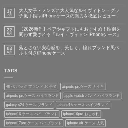
【手
コ
ぶ
メ
大人女子・メンズに大人気なルイヴィトン・グッ
ら
17
ン
で
ト
7月
チ風手帳型iPhoneケースの魅力を徹底レビュー！
お
は
出
大
ま
コ
か
人
だ
メ
【2026新作】ペアやギフトにもおすすめ！性別を
け
女
22
あ
ン
♪】
子・
り
ト
6月
問わず愛される「ルイ・ヴィトン iPhoneケース」
収
メ
ま
は
納
ン
【2026
せ
ま
コ
力
ズ
新
ん
だ
メ
落とさない安心感を、美しく。憧れブランド風ベ
＆
に
作】
03
あ
ン
デ
大
ペ
り
ト
6月
ルト付きiPhoneケース
ザ
人
ア
ま
は
イ
気
や
落
せ
ま
コ
ン
な
ギ
と
ん
だ
メ
性
ル
フ
さ
あ
ン
抜
イ
ト
な
TAGS
り
ト
群！
ヴ
に
い
ま
は
シ
ィ
も
安
せ
ま
ョ
ト
お
心
ん
だ
ル
ン・
す
感
あ
40 代 バッグ ブランド お 手頃
airpods proケース ナイキ
ダ
グ
す
を、
り
ー
ッ
め！
美
ま
airpods proケース ハイブランド
apple watch バンド ハイブランド
ス
チ
性
し
せ
ト
風
別
く。
ん
ラ
手
を
憧
galaxy s24 ケース ブランド
iphone15 ケース ハイブランド
ッ
帳
問
れ
プ
型
わ
ブ
iphone16 ケース ハイ ブランド
iphone16pro おしゃれ
付
iPhone
ず
ラ
き
ケ
愛
ン
ハ
ー
さ
ド
iphone17pro ケース ハイブランド
iphone air ケース 人気
イ
ス
れ
風