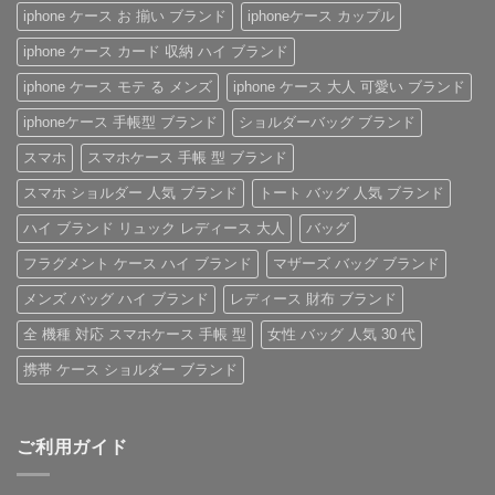
ブ
の
る
ベ
iphone ケース お 揃い ブランド
iphoneケース カップル
ラ
魅
「ル
ル
ン
力
イ・
ト
ド
を
ヴ
付
iphone ケース カード 収納 ハイ ブランド
iPhone
徹
ィ
き
ケ
底
ト
iPhone
iphone ケース モテ る メンズ
iphone ケース 大人 可愛い ブランド
ー
レ
ン
ケ
ス
ビ
iPhone
ー
の
ュ
ケ
ス
iphoneケース 手帳型 ブランド
ショルダーバッグ ブランド
ご
ー！
ー
へ
紹
へ
ス」
の
スマホ
スマホケース 手帳 型 ブランド
介
の
へ
の
へ
スマホ ショルダー 人気 ブランド
トート バッグ 人気 ブランド
の
ハイ ブランド リュック レディース 大人
バッグ
フラグメント ケース ハイ ブランド
マザーズ バッグ ブランド
メンズ バッグ ハイ ブランド
レディース 財布 ブランド
全 機種 対応 スマホケース 手帳 型
女性 バッグ 人気 30 代
携帯 ケース ショルダー ブランド
ご利用ガイド