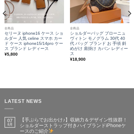
全商品
全商品
セリーヌ iphone16 ケース ショ
ショルダーバッグ ブローニュ
ルダー 人気 celine スマホ カー
ヴィトン モノグラム 30代 40
ド ケース iphone15/14pro ケー
代 バッグ ブランド お 手頃 斜
ス ブランド レディース
めがけ 肩掛け カバン レディー
ス
¥
5,800
¥
18,900
LATEST NEWS
【手ぶらでお出かけ♪】収納力＆デザイン性抜群！
07
8月
ショルダーストラップ付きハイブランドiPhoneケ
ースのご紹介