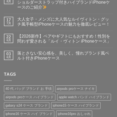
8月
ショルダーストラップ付きハイブランドiPhoneケ
ースのご紹介
【手
コ
ぶ
メ
大人女子・メンズに大人気なルイヴィトン・グッ
ら
17
ン
で
ト
7月
チ風手帳型iPhoneケースの魅力を徹底レビュー！
お
は
出
大
ま
コ
か
人
だ
メ
【2026新作】ペアやギフトにもおすすめ！性別を
け
女
22
あ
ン
♪】
子・
り
ト
6月
問わず愛される「ルイ・ヴィトン iPhoneケース」
収
メ
ま
は
納
ン
【2026
せ
ま
コ
力
ズ
新
ん
だ
メ
落とさない安心感を、美しく。憧れブランド風ベ
＆
に
作】
03
あ
ン
デ
大
ペ
り
ト
6月
ルト付きiPhoneケース
ザ
人
ア
ま
は
イ
気
や
落
せ
ま
コ
ン
な
ギ
と
ん
だ
メ
性
ル
フ
さ
あ
ン
抜
イ
ト
な
TAGS
り
ト
群！
ヴ
に
い
ま
は
シ
ィ
も
安
せ
ま
ョ
ト
お
心
ん
だ
ル
ン・
す
感
あ
40 代 バッグ ブランド お 手頃
airpods proケース ナイキ
ダ
グ
す
を、
り
ー
ッ
め！
美
ま
airpods proケース ハイブランド
apple watch バンド ハイブランド
ス
チ
性
し
せ
ト
風
別
く。
ん
ラ
手
を
憧
galaxy s24 ケース ブランド
iphone15 ケース ハイブランド
ッ
帳
問
れ
プ
型
わ
ブ
iphone16 ケース ハイ ブランド
iphone16pro おしゃれ
付
iPhone
ず
ラ