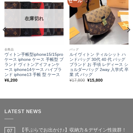
セール
在庫切れ
全商品
バッグ
ヴィトン手帳型iphone15/15pro
ルイヴィトン ティルシット ハ
ケース iphone ケース 手帳型 ブ
ンドバッグ 30代 40 代 バッグ
ランド ヴィトンアイフォンケ
ブランド お 手頃 レディース シ
ース iphone14ケース ハイブラ
ョルダーバッグ 2way 入学式 卒
ンド iphone13 手帳 型 ケース
業 式 バッグ
元
現
¥
6,200
¥
17,800
¥
15,800
の
在
価
の
格
価
は
格
¥17,800
は
で
¥15,800
し
で
た。
す。
LATEST NEWS
【手ぶらでお出かけ♪】収納力＆デザイン性抜群！
07