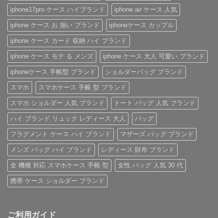
き
ケ
愛
ン
ハ
ー
さ
ド
iphone17pro ケース ハイブランド
iphone air ケース 人気
イ
ス
れ
風
ブ
の
る
ベ
iphone ケース お 揃い ブランド
iphoneケース カップル
ラ
魅
「ル
ル
ン
力
イ・
ト
ド
を
ヴ
付
iphone ケース カード 収納 ハイ ブランド
iPhone
徹
ィ
き
ケ
底
ト
iPhone
iphone ケース モテ る メンズ
iphone ケース 大人 可愛い ブランド
ー
レ
ン
ケ
ス
ビ
iPhone
ー
の
ュ
ケ
ス
iphoneケース 手帳型 ブランド
ショルダーバッグ ブランド
ご
ー！
ー
へ
紹
へ
ス」
の
スマホ
スマホケース 手帳 型 ブランド
介
の
へ
の
へ
スマホ ショルダー 人気 ブランド
トート バッグ 人気 ブランド
の
ハイ ブランド リュック レディース 大人
バッグ
フラグメント ケース ハイ ブランド
マザーズ バッグ ブランド
メンズ バッグ ハイ ブランド
レディース 財布 ブランド
全 機種 対応 スマホケース 手帳 型
女性 バッグ 人気 30 代
携帯 ケース ショルダー ブランド
ご利用ガイド