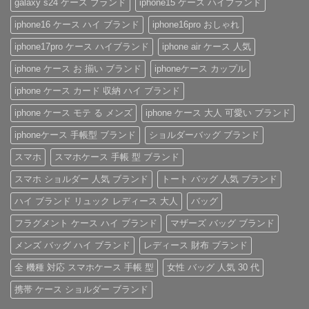
galaxy s24 ケース ブランド
iphone15 ケース ハイブランド
ッ
帳
問
れ
プ
型
わ
ブ
iphone16 ケース ハイ ブランド
iphone16pro おしゃれ
付
iPhone
ず
ラ
き
ケ
愛
ン
ハ
ー
さ
ド
iphone17pro ケース ハイブランド
iphone air ケース 人気
イ
ス
れ
風
ブ
の
る
ベ
iphone ケース お 揃い ブランド
iphoneケース カップル
ラ
魅
「ル
ル
ン
力
イ・
ト
ド
を
ヴ
付
iphone ケース カード 収納 ハイ ブランド
iPhone
徹
ィ
き
ケ
底
ト
iPhone
iphone ケース モテ る メンズ
iphone ケース 大人 可愛い ブランド
ー
レ
ン
ケ
ス
ビ
iPhone
ー
の
ュ
ケ
ス
iphoneケース 手帳型 ブランド
ショルダーバッグ ブランド
ご
ー！
ー
へ
紹
へ
ス」
の
スマホ
スマホケース 手帳 型 ブランド
介
の
へ
の
へ
スマホ ショルダー 人気 ブランド
トート バッグ 人気 ブランド
の
ハイ ブランド リュック レディース 大人
バッグ
フラグメント ケース ハイ ブランド
マザーズ バッグ ブランド
メンズ バッグ ハイ ブランド
レディース 財布 ブランド
全 機種 対応 スマホケース 手帳 型
女性 バッグ 人気 30 代
携帯 ケース ショルダー ブランド