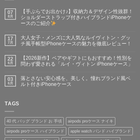
【手ぶらでお出かけ♪】収納力＆デザイン性抜群！
07
8月
ショルダーストラップ付きハイブランドiPhoneケ
ースのご紹介
【手
コ
ぶ
メ
大人女子・メンズに大人気なルイヴィトン・グッ
ら
17
ン
で
ト
7月
チ風手帳型iPhoneケースの魅力を徹底レビュー！
お
は
出
大
ま
コ
か
人
だ
メ
【2026新作】ペアやギフトにもおすすめ！性別を
け
女
22
あ
ン
♪】
子・
り
ト
6月
問わず愛される「ルイ・ヴィトン iPhoneケース」
収
メ
ま
は
納
ン
【2026
せ
ま
コ
力
ズ
新
ん
だ
メ
落とさない安心感を、美しく。憧れブランド風ベ
＆
に
作】
03
あ
ン
デ
大
ペ
り
ト
6月
ルト付きiPhoneケース
ザ
人
ア
ま
は
イ
気
や
落
せ
ま
コ
ン
な
ギ
と
ん
だ
メ
性
ル
フ
さ
あ
ン
抜
イ
ト
な
TAGS
り
ト
群！
ヴ
に
い
ま
は
シ
ィ
も
安
せ
ま
ョ
ト
お
心
ん
だ
ル
ン・
す
感
あ
40 代 バッグ ブランド お 手頃
airpods proケース ナイキ
ダ
グ
す
を、
り
ー
ッ
め！
美
ま
airpods proケース ハイブランド
apple watch バンド ハイブランド
ス
チ
性
し
せ
ト
風
別
く。
ん
ラ
手
を
憧