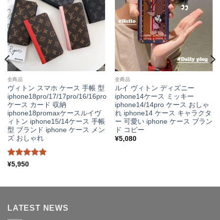
全商品
全商品
ヴィトン スマホ ケース 手帳 型
ルイ ヴィトン ディズニー
iphone18pro/17/17pro/16/16pro
iphone14ケース ミッキー
ケース カード 収納
iphone14/14pro ケース おしゃ
iphone18promaxケースルイヴ
れ iphone14 ケース キャラクタ
ィトン iphone15/14ケース 手帳
ー 可愛い iphone ケース ブラン
型 ブランド iphone ケース メン
ド コピー
ズ おしゃれ
¥
5,080
5段階中
5
¥
5,950
の評価
LATEST NEWS