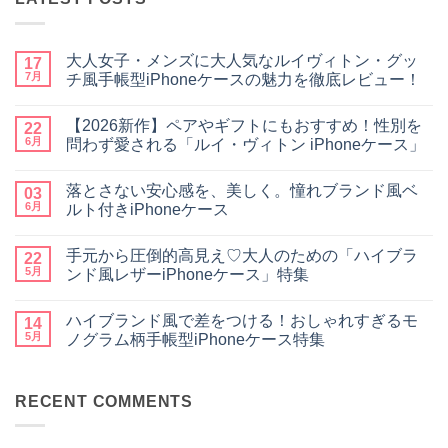
大人女子・メンズに大人気なルイヴィトン・グッ
17
7月
チ風手帳型iPhoneケースの魅力を徹底レビュー！
大
コ
人
メ
【2026新作】ペアやギフトにもおすすめ！性別を
女
22
ン
子・
ト
6月
問わず愛される「ルイ・ヴィトン iPhoneケース」
メ
は
ン
【2026
ま
コ
ズ
新
だ
メ
落とさない安心感を、美しく。憧れブランド風ベ
に
作】
03
あ
ン
大
ペ
り
ト
6月
ルト付きiPhoneケース
人
ア
ま
は
気
や
落
せ
ま
コ
な
ギ
と
ん
だ
メ
手元から圧倒的高見え♡大人のための「ハイブラ
ル
フ
さ
22
あ
ン
イ
ト
な
り
ト
5月
ンド風レザーiPhoneケース」特集
ヴ
に
い
ま
は
ィ
も
安
手
せ
ま
コ
ト
お
心
元
ん
だ
メ
ハイブランド風で差をつける！おしゃれすぎるモ
ン・
す
感
か
14
あ
ン
グ
す
を、
ら
り
ト
5月
ノグラム柄手帳型iPhoneケース特集
ッ
め！
美
圧
ま
は
チ
性
し
倒
ハ
せ
ま
コ
風
別
く。
的
イ
ん
だ
メ
手
を
憧
高
ブ
あ
ン
帳
問
れ
見
ラ
RECENT COMMENTS
り
ト
型
わ
ブ
え
ン
ま
は
iPhone
ず
ラ
♡
ド
せ
ま
ケ
愛
ン
大
風
ん
だ