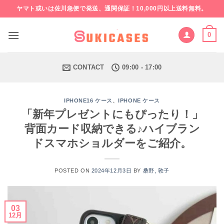
Skip
ヤマト或いは佐川急便で発送、通関保証！10,000円以上送料無料。
to
content
0
CONTACT
09:00 - 17:00
、
IPHONE16 ケース
IPHONE ケース
「新年プレゼントにもぴったり！」
背面カード収納できる♪ハイブラン
ドスマホショルダーをご紹介。
POSTED ON
2024年12月3日
BY
桑野, 敦子
03
12月