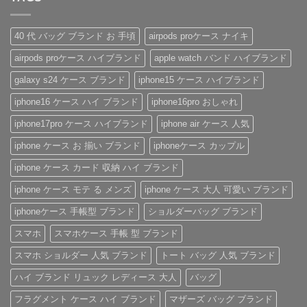
ッ
め！
美
圧
ま
は
チ
性
し
倒
せ
ま
風
別
く。
的
ん
だ
手
を
憧
高
あ
40 代 バッグ ブランド お 手頃
airpods proケース ナイキ
帳
問
れ
見
り
型
わ
ブ
え
ま
airpods proケース ハイブランド
apple watch バンド ハイブランド
iPhone
ず
ラ
♡
せ
ケ
愛
ン
大
ん
ー
さ
ド
人
galaxy s24 ケース ブランド
iphone15 ケース ハイブランド
ス
れ
風
の
の
る
ベ
た
iphone16 ケース ハイ ブランド
iphone16pro おしゃれ
魅
「ル
ル
め
力
イ・
ト
の
を
ヴ
付
「ハ
iphone17pro ケース ハイブランド
iphone air ケース 人気
徹
ィ
き
イ
底
ト
iPhone
ブ
iphone ケース お 揃い ブランド
iphoneケース カップル
レ
ン
ケ
ラ
ビ
iPhone
ー
ン
ュ
ケ
ス
ド
iphone ケース カード 収納 ハイ ブランド
ー！
ー
へ
風
へ
ス」
の
レ
iphone ケース モテ る メンズ
iphone ケース 大人 可愛い ブランド
の
へ
ザ
の
ー
iPhone
iphoneケース 手帳型 ブランド
ショルダーバッグ ブランド
ケ
ー
スマホ
スマホケース 手帳 型 ブランド
ス」
特
集
スマホ ショルダー 人気 ブランド
トート バッグ 人気 ブランド
へ
の
ハイ ブランド リュック レディース 大人
バッグ
フラグメント ケース ハイ ブランド
マザーズ バッグ ブランド