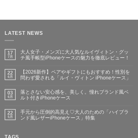
LATEST NEWS
大人女子・メンズに大人気なルイヴィトン・グッ
17
7月
チ風手帳型iPhoneケースの魅力を徹底レビュー！
大
コ
人
メ
【2026新作】ペアやギフトにもおすすめ！性別を
女
22
ン
子・
ト
6月
問わず愛される「ルイ・ヴィトン iPhoneケース」
メ
は
ン
【2026
ま
コ
ズ
新
だ
メ
落とさない安心感を、美しく。憧れブランド風ベ
に
作】
03
あ
ン
大
ペ
り
ト
6月
ルト付きiPhoneケース
人
ア
ま
は
気
や
落
せ
ま
コ
な
ギ
と
ん
だ
メ
手元から圧倒的高見え♡大人のための「ハイブラ
ル
フ
さ
22
あ
ン
イ
ト
な
り
ト
5月
ンド風レザーiPhoneケース」特集
ヴ
に
い
ま
は
ィ
も
安
手
せ
ま
コ
ト
お
心
元
ん
だ
メ
ン・
す
感
か
あ
ン
グ
す
を、
ら
TAGS
り
ト