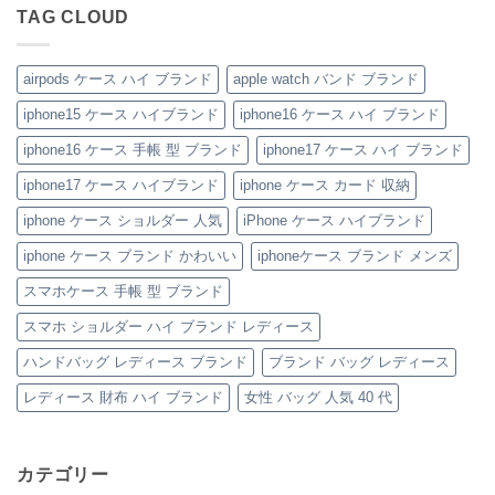
ー
さ
ド
人
で
あ
TAG CLOUD
ス
れ
風
の
差
り
の
る
ベ
た
を
ま
魅
「ル
ル
め
つ
せ
力
イ・
ト
の
け
ん
を
ヴ
付
「ハ
る！
airpods ケース ハイ ブランド
apple watch バンド ブランド
徹
ィ
き
イ
お
底
ト
iPhone
ブ
し
iphone15 ケース ハイブランド
iphone16 ケース ハイ ブランド
レ
ン
ケ
ラ
ゃ
ビ
iPhone
ー
ン
れ
ュ
ケ
ス
ド
す
iphone16 ケース 手帳 型 ブランド
iphone17 ケース ハイ ブランド
ー！
ー
へ
風
ぎ
へ
ス」
の
レ
る
iphone17 ケース ハイブランド
iphone ケース カード 収納
の
へ
ザ
モ
の
ー
ノ
iPhone
グ
iphone ケース ショルダー 人気
iPhone ケース ハイブランド
ケ
ラ
ー
ム
iphone ケース ブランド かわいい
iphoneケース ブランド メンズ
ス」
柄
特
手
集
帳
スマホケース 手帳 型 ブランド
へ
型
の
iPhone
スマホ ショルダー ハイ ブランド レディース
ケ
ー
ハンドバッグ レディース ブランド
ブランド バッグ レディース
ス
特
集
レディース 財布 ハイ ブランド
女性 バッグ 人気 40 代
へ
の
カテゴリー