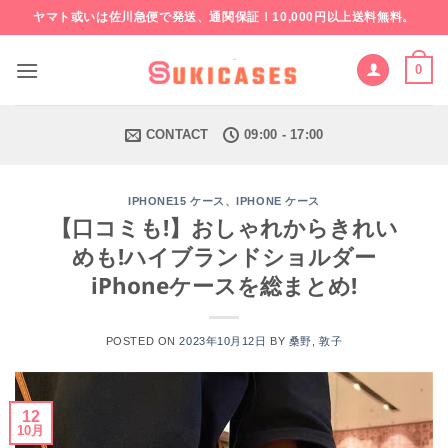
Skip
ヤマト或いは佐川急便で発送、通関保証！10,000円以上送料無料。
to
content
0
CONTACT
09:00 - 17:00
、
IPHONE15 ケース
IPHONE ケース
【口コミも!】おしゃれからきれい
めも!ハイブランドショルダー
iPhoneケースを総まとめ!
POSTED ON
2023年10月12日
BY
桑野, 敦子
12
10月