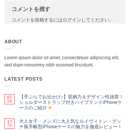
コメントを残す
コメントを投稿するには
ログイン
してください。
ABOUT
Lorem ipsum dolor sit amet, consectetuer adipiscing elit,
sed diam nonummy nibh euismod tincidunt.
LATEST POSTS
【手ぶらでお出かけ♪】収納力＆デザイン性抜群！
07
8月
ショルダーストラップ付きハイブランドiPhoneケ
ースのご紹介
【手
コ
ぶ
メ
大人女子・メンズに大人気なルイヴィトン・グッ
ら
17
ン
で
ト
7月
チ風手帳型iPhoneケースの魅力を徹底レビュー！
お
は