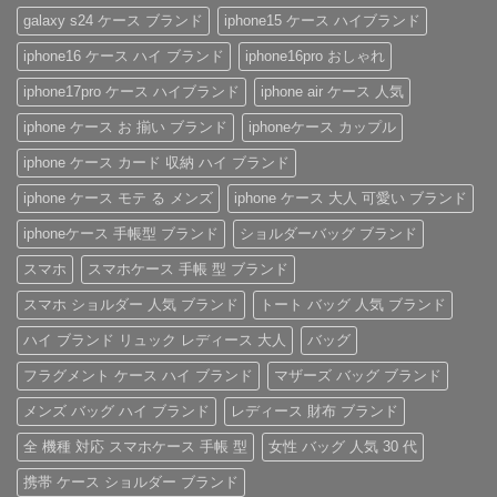
ん
ラ
手
を
憧
galaxy s24 ケース ブランド
iphone15 ケース ハイブランド
ッ
帳
問
れ
プ
型
わ
ブ
iphone16 ケース ハイ ブランド
iphone16pro おしゃれ
付
iPhone
ず
ラ
き
ケ
愛
ン
ハ
ー
さ
ド
iphone17pro ケース ハイブランド
iphone air ケース 人気
イ
ス
れ
風
ブ
の
る
ベ
iphone ケース お 揃い ブランド
iphoneケース カップル
ラ
魅
「ル
ル
ン
力
イ・
ト
ド
を
ヴ
付
iphone ケース カード 収納 ハイ ブランド
iPhone
徹
ィ
き
ケ
底
ト
iPhone
iphone ケース モテ る メンズ
iphone ケース 大人 可愛い ブランド
ー
レ
ン
ケ
ス
ビ
iPhone
ー
の
ュ
ケ
ス
iphoneケース 手帳型 ブランド
ショルダーバッグ ブランド
ご
ー！
ー
へ
紹
へ
ス」
の
スマホ
スマホケース 手帳 型 ブランド
介
の
へ
の
へ
スマホ ショルダー 人気 ブランド
トート バッグ 人気 ブランド
の
ハイ ブランド リュック レディース 大人
バッグ
フラグメント ケース ハイ ブランド
マザーズ バッグ ブランド
メンズ バッグ ハイ ブランド
レディース 財布 ブランド
全 機種 対応 スマホケース 手帳 型
女性 バッグ 人気 30 代
携帯 ケース ショルダー ブランド