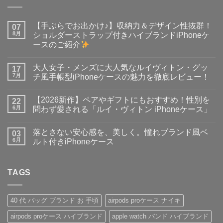
【手ぶらでお出かけ♪】収納力＆デザイン性抜群！
07
8月
ショルダーストラップ付きハイブランドiPhoneケ
ースのご紹介
【手
コ
ぶ
メ
大人女子・メンズに大人気なルイヴィトン・グッ
ら
17
ン
で
ト
7月
チ風手帳型iPhoneケースの魅力を徹底レビュー！
お
は
出
大
ま
コ
か
人
だ
メ
【2026新作】ペアやギフトにもおすすめ！性別を
け
女
22
あ
ン
♪】
子・
り
ト
6月
問わず愛される「ルイ・ヴィトン iPhoneケース」
収
メ
ま
は
納
ン
【2026
せ
ま
コ
力
ズ
新
ん
だ
メ
落とさない安心感を、美しく。憧れブランド風ベ
＆
に
作】
03
あ
ン
デ
大
ペ
り
ト
6月
ルト付きiPhoneケース
ザ
人
ア
ま
は
イ
気
や
落
せ
ま
コ
ン
な
ギ
と
ん
だ
メ
性
ル
フ
さ
あ
ン
抜
イ
ト
な
TAGS
り
ト
群！
ヴ
に
い
ま
は
シ
ィ
も
安
せ
ま
ョ
ト
お
心
ん
だ
ル
ン・
す
感
あ
40 代 バッグ ブランド お 手頃
airpods proケース ナイキ
ダ
グ
す
を、
り
ー
ッ
め！
美
ま
airpods proケース ハイブランド
apple watch バンド ハイブランド
ス
チ
性
し
せ
ト
風
別
く。