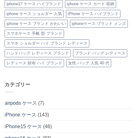
ケ
底
ト
iPhone
ブ
iphone17 ケース ハイブランド
iphone ケース カード 収納
ー
レ
ン
ケ
ラ
ス
ビ
iPhone
ー
ン
の
ュ
ケ
ス
ド
iphone ケース ショルダー 人気
iPhone ケース ハイブランド
ご
ー！
ー
へ
風
紹
へ
ス」
の
レ
iphone ケース ブランド かわいい
iphoneケース ブランド メンズ
介
の
へ
ザ
の
ー
iPhone
へ
スマホケース 手帳 型 ブランド
ケ
の
ー
スマホ ショルダー ハイ ブランド レディース
ス」
特
ハンドバッグ レディース ブランド
ブランド バッグ レディース
集
へ
の
レディース 財布 ハイ ブランド
女性 バッグ 人気 40 代
カテゴリー
airpods ケース
(7)
iPhone ケース
(143)
iPhone15 ケース
(46)