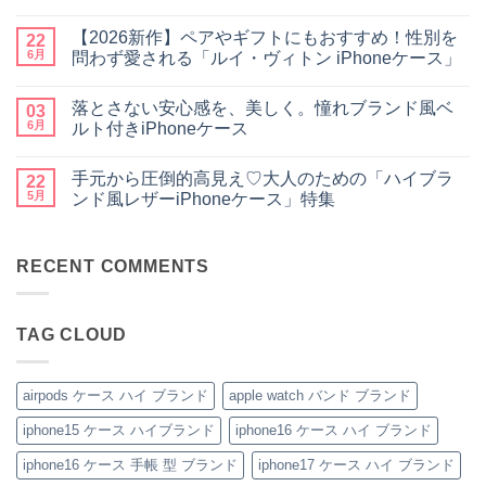
出
大
ま
コ
か
人
だ
メ
【2026新作】ペアやギフトにもおすすめ！性別を
け
女
22
あ
ン
♪】
子・
り
ト
6月
問わず愛される「ルイ・ヴィトン iPhoneケース」
収
メ
ま
は
納
ン
【2026
せ
ま
コ
力
ズ
新
ん
だ
メ
落とさない安心感を、美しく。憧れブランド風ベ
＆
に
作】
03
あ
ン
デ
大
ペ
り
ト
6月
ルト付きiPhoneケース
ザ
人
ア
ま
は
イ
気
や
落
せ
ま
コ
ン
な
ギ
と
ん
だ
メ
手元から圧倒的高見え♡大人のための「ハイブラ
性
ル
フ
さ
22
あ
ン
抜
イ
ト
な
り
ト
5月
ンド風レザーiPhoneケース」特集
群！
ヴ
に
い
ま
は
シ
ィ
も
安
手
せ
ま
コ
ョ
ト
お
心
元
ん
だ
メ
ル
ン・
す
感
か
あ
ン
ダ
グ
す
を、
ら
RECENT COMMENTS
り
ト
ー
ッ
め！
美
圧
ま
は
ス
チ
性
し
倒
せ
ま
ト
風
別
く。
的
ん
だ
ラ
手
を
憧
高
あ
TAG CLOUD
ッ
帳
問
れ
見
り
プ
型
わ
ブ
え
ま
付
iPhone
ず
ラ
♡
せ
き
ケ
愛
ン
大
ん
ハ
ー
さ
ド
人
airpods ケース ハイ ブランド
apple watch バンド ブランド
イ
ス
れ
風
の
ブ
の
る
ベ
た
iphone15 ケース ハイブランド
iphone16 ケース ハイ ブランド
ラ
魅
「ル
ル
め
ン
力
イ・
ト
の
ド
を
ヴ
付
「ハ
iphone16 ケース 手帳 型 ブランド
iphone17 ケース ハイ ブランド
iPhone
徹
ィ
き
イ