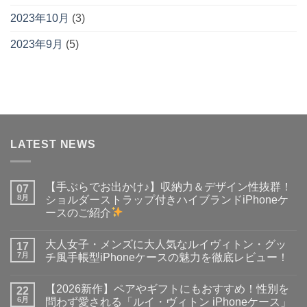
2023年10月
(3)
2023年9月
(5)
LATEST NEWS
【手ぶらでお出かけ♪】収納力＆デザイン性抜群！
07
8月
ショルダーストラップ付きハイブランドiPhoneケ
ースのご紹介
【手
コ
ぶ
メ
大人女子・メンズに大人気なルイヴィトン・グッ
ら
17
ン
で
ト
7月
チ風手帳型iPhoneケースの魅力を徹底レビュー！
お
は
出
大
ま
コ
か
人
だ
メ
【2026新作】ペアやギフトにもおすすめ！性別を
け
女
22
あ
ン
♪】
子・
り
ト
6月
問わず愛される「ルイ・ヴィトン iPhoneケース」
収
メ
ま
は