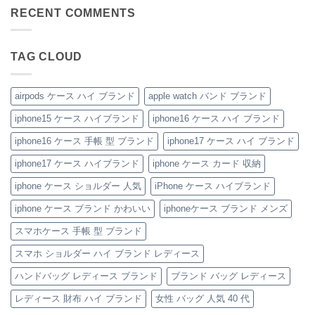
ル
ン・
す
感
か
あ
ン
ダ
グ
す
を、
ら
RECENT COMMENTS
り
ト
ー
ッ
め！
美
圧
ま
は
ス
チ
性
し
倒
せ
ま
ト
風
別
く。
的
ん
だ
ラ
手
を
憧
高
あ
TAG CLOUD
ッ
帳
問
れ
見
り
プ
型
わ
ブ
え
ま
付
iPhone
ず
ラ
♡
せ
き
ケ
愛
ン
大
ん
ハ
ー
さ
ド
人
airpods ケース ハイ ブランド
apple watch バンド ブランド
イ
ス
れ
風
の
ブ
の
る
ベ
た
iphone15 ケース ハイブランド
iphone16 ケース ハイ ブランド
ラ
魅
「ル
ル
め
ン
力
イ・
ト
の
ド
を
ヴ
付
「ハ
iphone16 ケース 手帳 型 ブランド
iphone17 ケース ハイ ブランド
iPhone
徹
ィ
き
イ
ケ
底
ト
iPhone
ブ
iphone17 ケース ハイブランド
iphone ケース カード 収納
ー
レ
ン
ケ
ラ
ス
ビ
iPhone
ー
ン
の
ュ
ケ
ス
ド
iphone ケース ショルダー 人気
iPhone ケース ハイブランド
ご
ー！
ー
へ
風
紹
へ
ス」
の
レ
iphone ケース ブランド かわいい
iphoneケース ブランド メンズ
介
の
へ
ザ
の
ー
iPhone
へ
スマホケース 手帳 型 ブランド
ケ
の
ー
スマホ ショルダー ハイ ブランド レディース
ス」
特
ハンドバッグ レディース ブランド
ブランド バッグ レディース
集
へ
の
レディース 財布 ハイ ブランド
女性 バッグ 人気 40 代