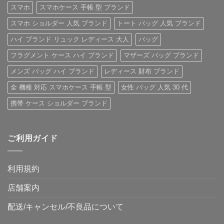
紹
へ
ス」
の
スマホ
スマホケース 手帳 型 ブランド
介
の
へ
の
へ
スマホ ショルダー 人気 ブランド
トート バッグ 人気 ブランド
の
ハイ ブランド リュック レディース 大人
バッグ
フラグメント ケース ハイ ブランド
マザーズ バッグ ブランド
メンズ バッグ ハイ ブランド
レディース 財布 ブランド
全 機種 対応 スマホケース 手帳 型
女性 バッグ 人気 30 代
携帯 ケース ショルダー ブランド
ご利用ガイド
利用規約
店舗案内
配送/キャンセル/不良品について