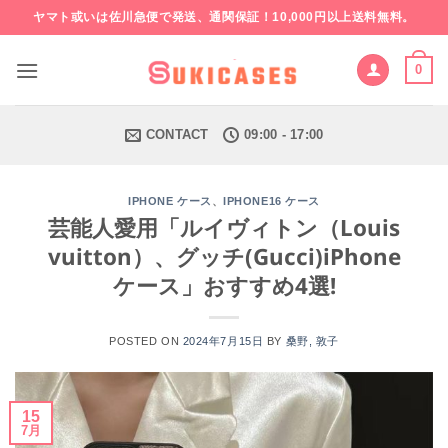
Skip
ヤマト或いは佐川急便で発送、通関保証！10,000円以上送料無料。
to
content
0
CONTACT
09:00 - 17:00
、
IPHONE ケース
IPHONE16 ケース
芸能人愛用「ルイヴィトン（Louis
vuitton）、グッチ(Gucci)iPhone
ケース」おすすめ4選!
POSTED ON
2024年7月15日
BY
桑野, 敦子
15
7月