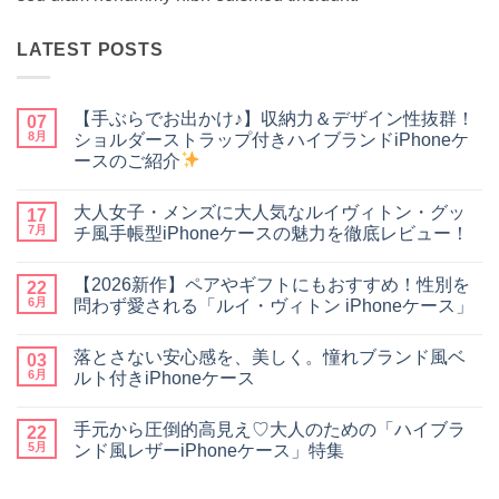
LATEST POSTS
【手ぶらでお出かけ♪】収納力＆デザイン性抜群！
07
8月
ショルダーストラップ付きハイブランドiPhoneケ
ースのご紹介
【手
コ
ぶ
メ
大人女子・メンズに大人気なルイヴィトン・グッ
ら
17
ン
で
ト
7月
チ風手帳型iPhoneケースの魅力を徹底レビュー！
お
は
出
大
ま
コ
か
人
だ
メ
【2026新作】ペアやギフトにもおすすめ！性別を
け
女
22
あ
ン
♪】
子・
り
ト
6月
問わず愛される「ルイ・ヴィトン iPhoneケース」
収
メ
ま
は
納
ン
【2026
せ
ま
コ
力
ズ
新
ん
だ
メ
落とさない安心感を、美しく。憧れブランド風ベ
＆
に
作】
03
あ
ン
デ
大
ペ
り
ト
6月
ルト付きiPhoneケース
ザ
人
ア
ま
は
イ
気
や
落
せ
ま
コ
ン
な
ギ
と
ん
だ
メ
手元から圧倒的高見え♡大人のための「ハイブラ
性
ル
フ
さ
22
あ
ン
抜
イ
ト
な
り
ト
5月
ンド風レザーiPhoneケース」特集
群！
ヴ
に
い
ま
は
シ
ィ
も
安
手
せ
ま
コ
ョ
ト
お
心
元
ん
だ
メ