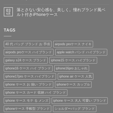
納
ン
【2026
せ
ま
コ
力
ズ
新
ん
だ
メ
落とさない安心感を、美しく。憧れブランド風ベ
＆
に
作】
03
あ
ン
デ
大
ペ
り
ト
6月
ルト付きiPhoneケース
ザ
人
ア
ま
は
イ
気
や
落
せ
ま
コ
ン
な
ギ
と
ん
だ
メ
性
ル
フ
さ
あ
ン
抜
イ
ト
な
TAGS
り
ト
群！
ヴ
に
い
ま
は
シ
ィ
も
安
せ
ま
ョ
ト
お
心
ん
だ
ル
ン・
す
感
あ
40 代 バッグ ブランド お 手頃
airpods proケース ナイキ
ダ
グ
す
を、
り
ー
ッ
め！
美
ま
airpods proケース ハイブランド
apple watch バンド ハイブランド
ス
チ
性
し
せ
ト
風
別
く。
ん
ラ
手
を
憧
galaxy s24 ケース ブランド
iphone15 ケース ハイブランド
ッ
帳
問
れ
プ
型
わ
ブ
iphone16 ケース ハイ ブランド
iphone16pro おしゃれ
付
iPhone
ず
ラ
き
ケ
愛
ン
ハ
ー
さ
ド
iphone17pro ケース ハイブランド
iphone air ケース 人気
イ
ス
れ
風
ブ
の
る
ベ
iphone ケース お 揃い ブランド
iphoneケース カップル
ラ
魅
「ル
ル
ン
力
イ・
ト
ド
を
ヴ
付
iphone ケース カード 収納 ハイ ブランド
iPhone
徹
ィ
き
ケ
底
ト
iPhone
iphone ケース モテ る メンズ
iphone ケース 大人 可愛い ブランド
ー
レ
ン
ケ
ス
ビ
iPhone
ー
の
ュ
ケ
ス
iphoneケース 手帳型 ブランド
ショルダーバッグ ブランド
ご
ー！
ー
へ