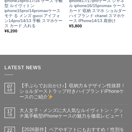
iphone18pro/17/16 ケース 手帳
iphone17/17proケース シャネ
型 ルイヴィトン
ル iphone16/15promax ケース
iphone15pro/14promaxケース
カード 収納 スマホ ショルダー
モテ る メンズ gucci アイフォ
ハイブランド chanel スマホケ
ン14pro/14/13 手帳 スマホケー
ース IPhone14/13 肩掛け
ス カード 入れる
¥
5,800
¥
6,200
LATEST NEWS
【手ぶらでお出かけ♪】収納力＆デザイン性抜群！
07
8月
ショルダーストラップ付きハイブランドiPhoneケ
ースのご紹介
【手
コ
ぶ
メ
大人女子・メンズに大人気なルイヴィトン・グッ
ら
17
ン
で
ト
7月
チ風手帳型iPhoneケースの魅力を徹底レビュー！
お
は
出
大
ま
コ
か
人
だ
メ
【2026新作】ペアやギフトにもおすすめ！性別を
け
女
22
あ
ン