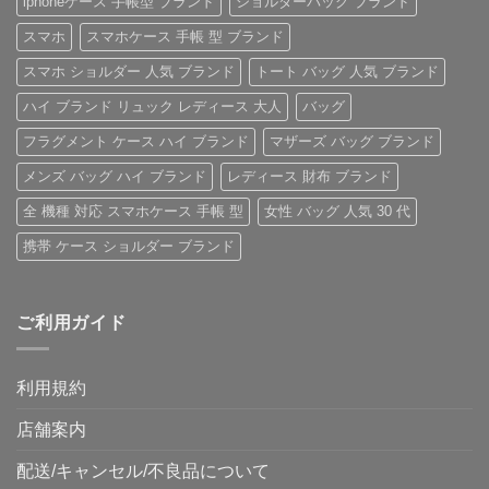
iphoneケース 手帳型 ブランド
ショルダーバッグ ブランド
ご
ー！
ー
へ
紹
へ
ス」
の
スマホ
スマホケース 手帳 型 ブランド
介
の
へ
の
へ
スマホ ショルダー 人気 ブランド
トート バッグ 人気 ブランド
の
ハイ ブランド リュック レディース 大人
バッグ
フラグメント ケース ハイ ブランド
マザーズ バッグ ブランド
メンズ バッグ ハイ ブランド
レディース 財布 ブランド
全 機種 対応 スマホケース 手帳 型
女性 バッグ 人気 30 代
携帯 ケース ショルダー ブランド
ご利用ガイド
利用規約
店舗案内
配送/キャンセル/不良品について