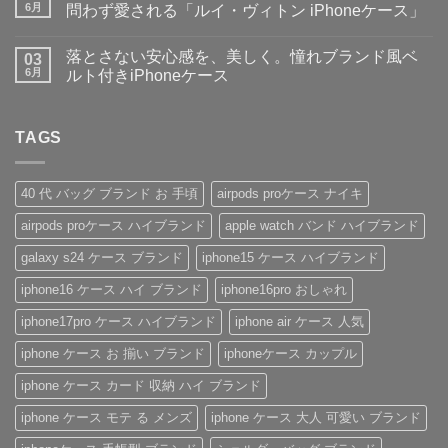
♪】
子・
り
ト
6月
問わず愛される「ルイ・ヴィトン iPhoneケース」
収
メ
ま
は
納
ン
【2026
せ
ま
コ
力
ズ
新
ん
だ
メ
落とさない安心感を、美しく。憧れブランド風ベ
＆
に
作】
03
あ
ン
デ
大
ペ
り
ト
6月
ルト付きiPhoneケース
ザ
人
ア
ま
は
イ
気
や
落
せ
ま
コ
ン
な
ギ
と
ん
だ
メ
性
ル
フ
さ
あ
ン
抜
イ
ト
な
TAGS
り
ト
群！
ヴ
に
い
ま
は
シ
ィ
も
安
せ
ま
ョ
ト
お
心
ん
だ
ル
ン・
す
感
あ
40 代 バッグ ブランド お 手頃
airpods proケース ナイキ
ダ
グ
す
を、
り
ー
ッ
め！
美
ま
airpods proケース ハイブランド
apple watch バンド ハイブランド
ス
チ
性
し
せ
ト
風
別
く。
ん
ラ
手
を
憧
galaxy s24 ケース ブランド
iphone15 ケース ハイブランド
ッ
帳
問
れ
プ
型
わ
ブ
iphone16 ケース ハイ ブランド
iphone16pro おしゃれ
付
iPhone
ず
ラ
き
ケ
愛
ン
ハ
ー
さ
ド
iphone17pro ケース ハイブランド
iphone air ケース 人気
イ
ス
れ
風
ブ
の
る
ベ
iphone ケース お 揃い ブランド
iphoneケース カップル
ラ
魅
「ル
ル
ン
力
イ・
ト
ド
を
ヴ
付
iphone ケース カード 収納 ハイ ブランド
iPhone
徹
ィ
き
ケ
底
ト
iPhone
iphone ケース モテ る メンズ
iphone ケース 大人 可愛い ブランド
ー
レ
ン
ケ
ス
ビ
iPhone
ー
の
ュ
ケ
ス