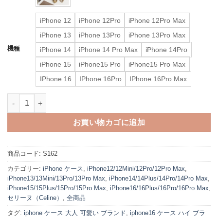
iPhone 12
iPhone 12Pro
iPhone 12Pro Max
iPhone 13
iPhone 13Pro
iPhone 13Pro Max
機種
iPhone 14
iPhone 14 Pro Max
iPhone 14Pro
iPhone 15
iPhone15 Pro
iPhone15 Pro Max
IPhone 16
IPhone 16Pro
IPhone 16Pro Max
iphone16/16pro ケース セリーヌ iphone15/14ケース 斜めがけ 
お買い物カゴに追加
商品コード:
S162
カテゴリー:
iPhone ケース
,
iPhone12/12Mini/12Pro/12Pro Max
,
iPhone13/13Mini/13Pro/13Pro Max
,
iPhone14/14Plus/14Pro/14Pro Max
,
iPhone15/15Plus/15Pro/15Pro Max
,
iPhone16/16Plus/16Pro/16Pro Max
,
セリーヌ（Celine）
,
全商品
タグ:
iphone ケース 大人 可愛い ブランド
,
iphone16 ケース ハイ ブラ