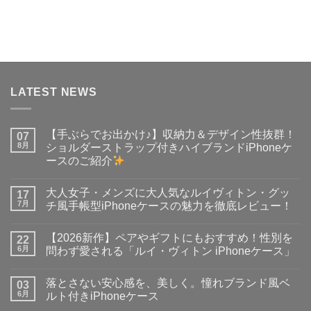
の
在
価
の
格
価
は
格
¥5,200
は
で
¥4,800
し
で
た。
す。
LATEST NEWS
【手ぶらでお出かけ♪】収納力＆デザイン性抜群！
07
8月
ショルダーストラップ付きハイブランドiPhoneケ
ースのご紹介
【手
コ
ぶ
メ
大人女子・メンズに大人気なルイヴィトン・グッ
ら
17
ン
で
ト
7月
チ風手帳型iPhoneケースの魅力を徹底レビュー！
お
は
出
大
ま
コ
か
人
だ
メ
【2026新作】ペアやギフトにもおすすめ！性別を
け
女
22
あ
ン
♪】
子・
り
ト
6月
問わず愛される「ルイ・ヴィトン iPhoneケース」
収
メ
ま
は
納
ン
【2026
せ
ま
コ
力
ズ
新
ん
だ
メ
落とさない安心感を、美しく。憧れブランド風ベ
＆
に
作】
03
あ
ン
デ
大
ペ
り
ト
6月
ルト付きiPhoneケース
ザ
人
ア
ま
は
イ
気
や
落
せ
ま
コ