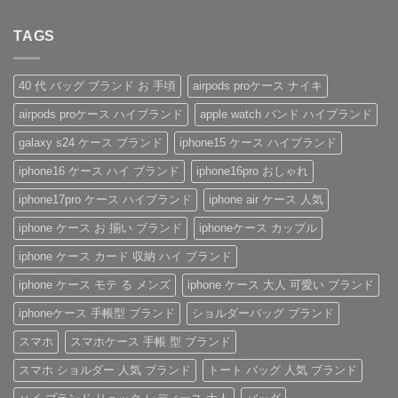
ン
な
ギ
と
ん
だ
メ
性
ル
フ
さ
あ
ン
抜
イ
ト
な
TAGS
り
ト
群！
ヴ
に
い
ま
は
シ
ィ
も
安
せ
ま
ョ
ト
お
心
ん
だ
ル
ン・
す
感
あ
40 代 バッグ ブランド お 手頃
airpods proケース ナイキ
ダ
グ
す
を、
り
ー
ッ
め！
美
ま
airpods proケース ハイブランド
apple watch バンド ハイブランド
ス
チ
性
し
せ
ト
風
別
く。
ん
ラ
手
を
憧
galaxy s24 ケース ブランド
iphone15 ケース ハイブランド
ッ
帳
問
れ
プ
型
わ
ブ
iphone16 ケース ハイ ブランド
iphone16pro おしゃれ
付
iPhone
ず
ラ
き
ケ
愛
ン
ハ
ー
さ
ド
iphone17pro ケース ハイブランド
iphone air ケース 人気
イ
ス
れ
風
ブ
の
る
ベ
iphone ケース お 揃い ブランド
iphoneケース カップル
ラ
魅
「ル
ル
ン
力
イ・
ト
ド
を
ヴ
付
iphone ケース カード 収納 ハイ ブランド
iPhone
徹
ィ
き
ケ
底
ト
iPhone
iphone ケース モテ る メンズ
iphone ケース 大人 可愛い ブランド
ー
レ
ン
ケ
ス
ビ
iPhone
ー
の
ュ
ケ
ス
iphoneケース 手帳型 ブランド
ショルダーバッグ ブランド
ご
ー！
ー
へ
紹
へ
ス」
の
スマホ
スマホケース 手帳 型 ブランド
介
の
へ
の
へ
スマホ ショルダー 人気 ブランド
トート バッグ 人気 ブランド
の