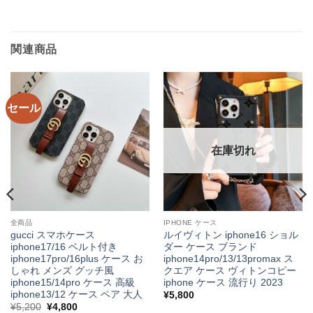
関連商品
セール
在庫切れ
全商品
IPHONE ケース
gucci スマホケース
ルイヴィトン iphone16 ショル
iphone17/16 ベルト付き
ダー ケース ブランド
iphone17pro/16plus ケース お
iphone14pro/13/13promax ス
しゃれ メンズ グッチ風
クエア ケース ヴィトンコピー
iphone15/14pro ケース 高級
iphone ケース 流行り 2023
iphone13/12 ケース ペア 大人
¥
5,800
元
現
¥
5,200
¥
4,800