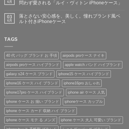
♪】
子・
り
ト
6月
問わず愛される「ルイ・ヴィトン iPhoneケース」
収
メ
ま
は
納
ン
【2026
せ
ま
コ
力
ズ
新
ん
だ
メ
落とさない安心感を、美しく。憧れブランド風ベ
＆
に
作】
03
あ
ン
デ
大
ペ
り
ト
6月
ルト付きiPhoneケース
ザ
人
ア
ま
は
イ
気
や
落
せ
ま
コ
ン
な
ギ
と
ん
だ
メ
性
ル
フ
さ
あ
ン
抜
イ
ト
な
TAGS
り
ト
群！
ヴ
に
い
ま
は
シ
ィ
も
安
せ
ま
ョ
ト
お
心
ん
だ
ル
ン・
す
感
あ
40 代 バッグ ブランド お 手頃
airpods proケース ナイキ
ダ
グ
す
を、
り
ー
ッ
め！
美
ま
airpods proケース ハイブランド
apple watch バンド ハイブランド
ス
チ
性
し
せ
ト
風
別
く。
ん
ラ
手
を
憧
galaxy s24 ケース ブランド
iphone15 ケース ハイブランド
ッ
帳
問
れ
プ
型
わ
ブ
iphone16 ケース ハイ ブランド
iphone16pro おしゃれ
付
iPhone
ず
ラ
き
ケ
愛
ン
ハ
ー
さ
ド
iphone17pro ケース ハイブランド
iphone air ケース 人気
イ
ス
れ
風
ブ
の
る
ベ
iphone ケース お 揃い ブランド
iphoneケース カップル
ラ
魅
「ル
ル
ン
力
イ・
ト
ド
を
ヴ
付
iphone ケース カード 収納 ハイ ブランド
iPhone
徹
ィ
き
ケ
底
ト
iPhone
iphone ケース モテ る メンズ
iphone ケース 大人 可愛い ブランド
ー
レ
ン
ケ
ス
ビ
iPhone
ー
の
ュ
ケ
ス