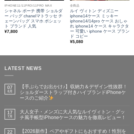
IPHONE11/11PRO/11PRO MAX
全商品
シャネル ポーチ 携帯 ショルダ
ルイ ヴィトン ディズニー
ー バッグ chanelマトラッセ チ
iphone14ケース ミッキー
ェーンバッグ スマホ ポシェッ
iphone14/14pro ケース おしゃ
ト ブランド 人気
れ iphone14 ケース キャラクタ
ー 可愛い iphone ケース ブラン
¥
7,800
ド コピー
¥
5,080
LATEST NEWS
【手ぶらでお出かけ♪】収納力＆デザイン性抜群！
07
8月
ショルダーストラップ付きハイブランドiPhoneケ
ースのご紹介
【手
コ
ぶ
メ
大人女子・メンズに大人気なルイヴィトン・グッ
ら
17
ン
で
ト
7月
チ風手帳型iPhoneケースの魅力を徹底レビュー！
お
は
出
大
ま
コ
か
人
だ
メ
【2026新作】ペアやギフトにもおすすめ！性別を
け
女
22
あ
ン