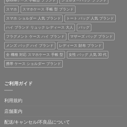
iphoneケース 手帳型 ブランド
ショルダーバッグ ブランド
ご
ー！
ー
へ
紹
へ
ス」
の
スマホ
スマホケース 手帳 型 ブランド
介
の
へ
の
へ
スマホ ショルダー 人気 ブランド
トート バッグ 人気 ブランド
の
ハイ ブランド リュック レディース 大人
バッグ
フラグメント ケース ハイ ブランド
マザーズ バッグ ブランド
メンズ バッグ ハイ ブランド
レディース 財布 ブランド
全 機種 対応 スマホケース 手帳 型
女性 バッグ 人気 30 代
携帯 ケース ショルダー ブランド
ご利用ガイド
利用規約
店舗案内
配送/キャンセル/不良品について