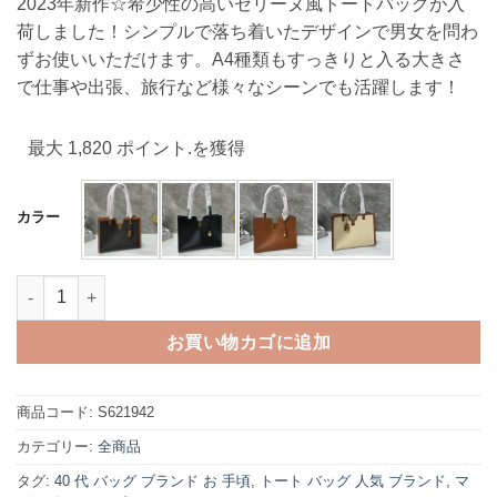
2023年新作☆希少性の高いセリーヌ風トートバッグが入
帯:
荷しました！シンプルで落ち着いたデザインで男女を問わ
¥17,800
ずお使いいただけます。A4種類もすっきりと入る大きさ
–
で仕事や出張、旅行など様々なシーンでも活躍します！
¥18,200
最大 1,820 ポイント.を獲得
カラー
セリーヌ トート バッグ A4 ビジネス トート バッグ レディース メン
お買い物カゴに追加
商品コード:
S621942
カテゴリー:
全商品
タグ:
40 代 バッグ ブランド お 手頃
,
トート バッグ 人気 ブランド
,
マ