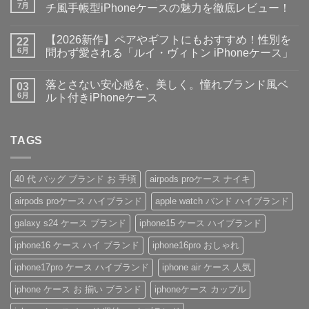
で
ト
7月
チ風手帳型iPhoneケースの魅力を徹底レビュー！
お
は
出
大
ま
コ
か
人
だ
メ
【2026新作】ペアやギフトにもおすすめ！性別を
け
女
22
あ
ン
♪】
子・
り
ト
6月
問わず愛される「ルイ・ヴィトン iPhoneケース」
収
メ
ま
は
納
ン
【2026
せ
ま
コ
力
ズ
新
ん
だ
メ
落とさない安心感を、美しく。憧れブランド風ベ
＆
に
作】
03
あ
ン
デ
大
ペ
り
ト
6月
ルト付きiPhoneケース
ザ
人
ア
ま
は
イ
気
や
落
せ
ま
コ
ン
な
ギ
と
ん
だ
メ
性
ル
フ
さ
あ
ン
抜
イ
ト
な
TAGS
り
ト
群！
ヴ
に
い
ま
は
シ
ィ
も
安
せ
ま
ョ
ト
お
心
ん
だ
ル
ン・
す
感
あ
40 代 バッグ ブランド お 手頃
airpods proケース ナイキ
ダ
グ
す
を、
り
ー
ッ
め！
美
ま
airpods proケース ハイブランド
apple watch バンド ハイブランド
ス
チ
性
し
せ
ト
風
別
く。
ん
ラ
手
を
憧
galaxy s24 ケース ブランド
iphone15 ケース ハイブランド
ッ
帳
問
れ
プ
型
わ
ブ
iphone16 ケース ハイ ブランド
iphone16pro おしゃれ
付
iPhone
ず
ラ
き
ケ
愛
ン
ハ
ー
さ
ド
iphone17pro ケース ハイブランド
iphone air ケース 人気
イ
ス
れ
風
ブ
の
る
ベ
iphone ケース お 揃い ブランド
iphoneケース カップル
ラ
魅
「ル
ル
ン
力
イ・
ト
ド
を
ヴ
付