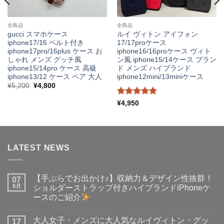
全商品
全商品
gucci スマホケース
ルイ ヴィトン アイフォン
iphone17/16 ベルト付き
17/17proケース
iphone17pro/16plus ケース お
iphone16/16proケース ヴィト
しゃれ メンズ グッチ風
ン風 iphone15/14ケース ブラン
iphone15/14pro ケース 高級
ド メンズ ハイブランド
iphone13/12 ケース ペア 大人
iphone12mini/13miniケース
元
現
¥
5,200
¥
4,800
の
在
価
の
5段階中
5
¥
4,950
格
価
は
格
の評価
¥5,200
は
で
¥4,800
し
で
た。
す。
LATEST NEWS
【手ぶらでお出かけ♪】収納力＆デザイン性抜群！
07
8月
ショルダーストラップ付きハイブランドiPhoneケ
ースのご紹介
【手
コ
ぶ
メ
大人女子・メンズに大人気なルイヴィトン・グッ
ら
17
ン