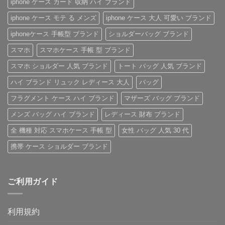
iphone ケース カード 収納 ハイ ブランド
iPhone
徹
ィ
き
ケ
底
ト
iPhone
iphone ケース モテ る メンズ
iphone ケース 大人 可愛い ブランド
ー
レ
ン
ケ
ス
ビ
iPhone
ー
の
ュ
ケ
ス
iphoneケース 手帳型 ブランド
ショルダーバッグ ブランド
ご
ー！
ー
へ
紹
へ
ス」
の
スマホ
スマホケース 手帳 型 ブランド
介
の
へ
の
へ
スマホ ショルダー 人気 ブランド
トート バッグ 人気 ブランド
の
ハイ ブランド リュック レディース 大人
バッグ
フラグメント ケース ハイ ブランド
マザーズ バッグ ブランド
メンズ バッグ ハイ ブランド
レディース 財布 ブランド
全 機種 対応 スマホケース 手帳 型
女性 バッグ 人気 30 代
携帯 ケース ショルダー ブランド
ご利用ガイド
利用規約