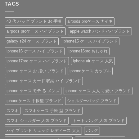
抜
イ
ト
な
TAGS
り
ト
群！
ヴ
に
い
ま
は
シ
ィ
も
安
せ
ま
ョ
ト
お
心
ん
だ
ル
ン・
す
感
あ
40 代 バッグ ブランド お 手頃
airpods proケース ナイキ
ダ
グ
す
を、
り
ー
ッ
め！
美
ま
airpods proケース ハイブランド
apple watch バンド ハイブランド
ス
チ
性
し
せ
ト
風
別
く。
ん
ラ
手
を
憧
galaxy s24 ケース ブランド
iphone15 ケース ハイブランド
ッ
帳
問
れ
プ
型
わ
ブ
iphone16 ケース ハイ ブランド
iphone16pro おしゃれ
付
iPhone
ず
ラ
き
ケ
愛
ン
ハ
ー
さ
ド
iphone17pro ケース ハイブランド
iphone air ケース 人気
イ
ス
れ
風
ブ
の
る
ベ
iphone ケース お 揃い ブランド
iphoneケース カップル
ラ
魅
「ル
ル
ン
力
イ・
ト
ド
を
ヴ
付
iphone ケース カード 収納 ハイ ブランド
iPhone
徹
ィ
き
ケ
底
ト
iPhone
iphone ケース モテ る メンズ
iphone ケース 大人 可愛い ブランド
ー
レ
ン
ケ
ス
ビ
iPhone
ー
の
ュ
ケ
ス
iphoneケース 手帳型 ブランド
ショルダーバッグ ブランド
ご
ー！
ー
へ
紹
へ
ス」
の
スマホ
スマホケース 手帳 型 ブランド
介
の
へ
の
へ
スマホ ショルダー 人気 ブランド
トート バッグ 人気 ブランド
の
ハイ ブランド リュック レディース 大人
バッグ