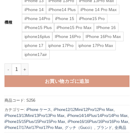
iPhone 13
iPhone 13Pro
iPhone 13Pro Max
iPhone 14
iPhone14 Plus
iPhone 14 Pro Max
iPhone 14Pro
iPhone 15
iPhone15 Pro
機種
iPhone15 Plus
iPhone15 Pro Max
IPhone 16
iphone16plus
IPhone 16Pro
IPhone 16Pro Max
iphone 17
iphone 17Pro
iphone 17Pro Max
iphone17air
gucci スマホケース グッチ スマホ ショルダー iphone17/17pro
お買い物カゴに追加
商品コード:
S256
カテゴリー:
iPhone ケース
,
iPhone12/12Mini/12Pro/12Pro Max
,
iPhone13/13Mini/13Pro/13Pro Max
,
iPhone14/14Plus/14Pro/14Pro Max
,
iPhone15/15Plus/15Pro/15Pro Max
,
iPhone16/16Plus/16Pro/16Pro Max
,
iPhone17/17Air/17Pro/17Pro Max
,
グッチ（Gucci）
,
ブランド
,
全商品