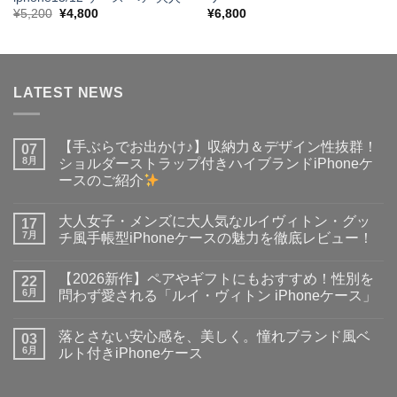
元
現
¥
5,200
¥
4,800
¥
6,800
の
在
価
の
格
価
は
格
¥5,200
は
で
¥4,800
LATEST NEWS
し
で
た。
す。
【手ぶらでお出かけ♪】収納力＆デザイン性抜群！
07
8月
ショルダーストラップ付きハイブランドiPhoneケ
ースのご紹介
【手
コ
ぶ
メ
大人女子・メンズに大人気なルイヴィトン・グッ
ら
17
ン
で
ト
7月
チ風手帳型iPhoneケースの魅力を徹底レビュー！
お
は
出
大
ま
コ
か
人
だ
メ
【2026新作】ペアやギフトにもおすすめ！性別を
け
女
22
あ
ン
♪】
子・
り
ト
6月
問わず愛される「ルイ・ヴィトン iPhoneケース」
収
メ
ま
は
納
ン
【2026
せ
ま
コ
力
ズ
新
ん
だ
メ
落とさない安心感を、美しく。憧れブランド風ベ
＆
に
作】
03
あ
ン
デ
大
ペ
り
ト
6月
ルト付きiPhoneケース
ザ
人
ア
ま
は
イ
気
や
落
せ
ま
コ
ン
な
ギ
と
ん
だ
メ
性
ル
フ
さ
あ
ン