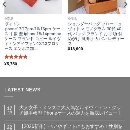
全商品
全商品
ヴィトン
ショルダーバッグ ブローニュ
iphone17/17pro/16/16pro ケー
ヴィトン モノグラム 30代 40
ス 手帳 型 iphone15/14promax
代 バッグ ブランド お 手頃 斜
ケース ブランド コピー ルイヴ
めがけ 肩掛け カバン レディー
ィトンアイフォン13/13プロケ
ス
ース エンボス加工
¥
18,900
5段階中
5
¥
5,750
の評価
LATEST NEWS
大人女子・メンズに大人気なルイヴィトン・グッ
17
7月
チ風手帳型iPhoneケースの魅力を徹底レビュー！
大
コ
人
メ
【2026新作】ペアやギフトにもおすすめ！性別を
女
22
ン