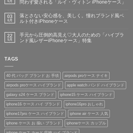
子・
ト
6月
問わず愛される「ルイ・ヴィトン iPhoneケース」
メ
は
ン
【2026
ま
コ
ズ
新
だ
メ
落とさない安心感を、美しく。憧れブランド風ベ
に
作】
03
あ
ン
大
ペ
り
ト
6月
ルト付きiPhoneケース
人
ア
ま
は
気
や
落
せ
ま
コ
な
ギ
と
ん
だ
メ
手元から圧倒的高見え♡大人のための「ハイブラ
ル
フ
さ
22
あ
ン
イ
ト
な
り
ト
5月
ンド風レザーiPhoneケース」特集
ヴ
に
い
ま
は
ィ
も
安
手
せ
ま
コ
ト
お
心
元
ん
だ
メ
ン・
す
感
か
あ
ン
グ
す
を、
ら
TAGS
り
ト
ッ
め！
美
圧
ま
は
チ
性
し
倒
せ
ま
風
別
く。
的
ん
だ
手
を
憧
高
あ
40 代 バッグ ブランド お 手頃
airpods proケース ナイキ
帳
問
れ
見
り
型
わ
ブ
え
ま
airpods proケース ハイブランド
apple watch バンド ハイブランド
iPhone
ず
ラ
♡
せ
ケ
愛
ン
大
ん
ー
さ
ド
人
galaxy s24 ケース ブランド
iphone15 ケース ハイブランド
ス
れ
風
の
の
る
ベ
た
iphone16 ケース ハイ ブランド
iphone16pro おしゃれ
魅
「ル
ル
め
力
イ・
ト
の
を
ヴ
付
「ハ
iphone17pro ケース ハイブランド
iphone air ケース 人気
徹
ィ
き
イ
底
ト
iPhone
ブ
iphone ケース お 揃い ブランド
iphoneケース カップル
レ
ン
ケ
ラ
ビ
iPhone
ー
ン
ュ
ケ
ス
ド
iphone ケース カード 収納 ハイ ブランド