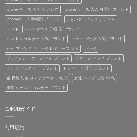
ー！
ー
へ
風
へ
ス」
の
レ
iphone ケース モテ る メンズ
iphone ケース 大人 可愛い ブランド
の
へ
ザ
の
ー
iPhone
iphoneケース 手帳型 ブランド
ショルダーバッグ ブランド
ケ
ー
スマホ
スマホケース 手帳 型 ブランド
ス」
特
集
スマホ ショルダー 人気 ブランド
トート バッグ 人気 ブランド
へ
の
ハイ ブランド リュック レディース 大人
バッグ
フラグメント ケース ハイ ブランド
マザーズ バッグ ブランド
メンズ バッグ ハイ ブランド
レディース 財布 ブランド
全 機種 対応 スマホケース 手帳 型
女性 バッグ 人気 30 代
携帯 ケース ショルダー ブランド
ご利用ガイド
利用規約